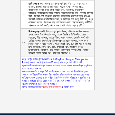
দর্শনীয় স্থানঃ
হযরত মাওলানা কেরামত আলী জৌনপুরী (রহঃ) এর মাজার ও
মসজিদ, তাজহাট জমিদার বাড়ী বর্তমানে যাদুঘর হিসেবে ব্যবহার হচ্ছে,
কারমাইকেল কলেজ ভবন, জেলা পরিষদ ভবন, ভিন্নজগৎ, শিরীন পার্ক,
আনন্দনগর, লালদীঘির নয় গম্বুজ মসজিদ, পায়রাবন্দ জমিদার বাড়ী, মন্থনার জমিদার
২০.
বাড়ী, পীরগাছা দেবী চৌধুরাণীর রাজবাড়ী, ইটাকুমারীর জমিদার শিবচন্দ্র রায় এর
রাজবাড়ী, মাহিগঞ্জের কাজিটারী মসজিদ, রংপুর চিড়িয়াখানা, রংপুর টাউন হল, রংপুর
মেডিকেল কলেজ, পীড়গঞ্জের ঝাড় বিশলায় কবি হেয়াত মামুদের মাজার, কাউনিয়ার
আনন্দ মঠ, বেনারসী পল্লী, নিসবেতগঞ্জ শতরঞ্জি শিল্পের অন্যান্য ভূমি।
শিল্প সংক্রান্তঃ
ভারী শিল্পঃশ্যামপুর সুগার মিলস, অলিভ ওয়েল মিল, আরকে
ফ্যান, ডালডা মিল, সিগারেট কোঃ, আপেল সিরামিক্স, ডিস্টিলারীজ, কোল্ড
স্টোরেজ, বিড়ি কারখানা, হার্ডবোর্ড মিল, সাবান কারখানা, পোলট্রি ফার্ম, গুটি
ইউরিয়া কারখানা।মাঝারী/ক্ষুদ্রশিল্পঃমসকুইটো কয়েল কারখানা, আরএফএল,
২১.
পিভিসি পাইপ প্রস্ত্তত কারখানা, খাদ্য সহায়ক শিল্প, বস্ত্র শিল্প, পাট ও পাটজাত
শিল্প, ছাপাখানা, চামড়া শিল্প, বনজ, রাসায়নিক শিল্প, প্রকৌশল।কুটির
শিল্পঃসিরামিক, প্রকৌশল, বস্ত্র সহায়ক, কেমিক্যাল, কাগজী ঠোঙ্গা, শতরঞ্জি
কারখানা, ফলজ সহায়ক শিল্প, কারুপণ্য, তাঁত শিল্প।
রংপুর মেট্রোপলিটন পুলিশ (আরপিএমপি) (English: Rangpur Metropolitan
Police) হল বাংলাদেশ পুলিশের একটি বিভাগ, যারা রংপুর মহানগরীতে আইন
প্রয়োগকারী সংস্থার দায়িত্ব পালন করে থাকে। ২০১৮ সালের ১৬ সেপ্টেম্বর আনুষ্ঠানিক
ভাবে এর যাত্রা শুরু হয়।
আয়তন ও অবকাঠামো রংপুর সিটি কর্পোরেশনের আয়তন ২০৩ বর্গ কিলোমিটার হলেও
২৩৯.৭২ বর্গ কিলোমিটার এলাকা নিয়ে আরপিএমপি’র কার্যক্রম শুরু করা হয়। মূলত
মাহিগঞ্জ থানা ও হারাগাছ থানার অধীনে বেশ কিক্সহু ইউনিয়ন পরিষদকে অন্তর্ভুক্ত করা
হয়েছে। রংপুরের বুড়িহাট রোডে প্রায় তিন একর জমির ওপর তিন তলা বাড়ি ভাড়া নিয়ে
আরপিএমপি পুলিশ লাইন্স চালু করা হয়েছে।
বিঃদ্রঃ বিস্তারিত জানতে
আরপিএমপি ওয়েবসাইট
এ প্রবেশ করুন।