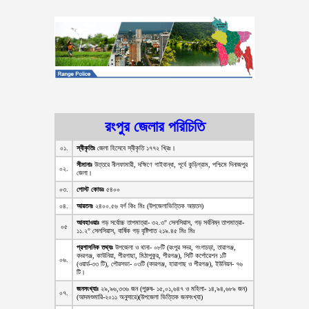
রংপুর জেলার পরিচিতি
০১.
স্বীকৃতিঃ
জেলা হিসেবে স্বীকৃতি ১৭৭২ খ্রিঃ।
সীমানাঃ
উত্তরে নীলফামারী, দক্ষিণে গাইবান্ধা, পূর্বে কুড়িগ্রাম, পশ্চিমে দিনাজপুর
০২.
জেলা।
০৩.
পোস্ট কোডঃ
৫৪০০
০৪.
আয়তনঃ
২৪০০.৫৬ বর্গ কিঃ মিঃ (উপজেলাভিত্তিক আয়তন)
আবহাওয়াঃ
গড় সর্বোচ্চ তাপমাত্রা- ৩২.৩° সেলসিয়াস, গড় সর্বনিম্ন তাপমাত্রা-
০৫
১১.২° সেলসিয়াস, বার্ষিক গড় বৃষ্টিপাত ২১৯.৪৫ মিঃ মিঃ
প্রশাসনিক তথ্যঃ
উপজেলা ও থানা- ০৮টি (রংপুর সদর, গংগাচড়া, তারাগঞ্জ,
বদরগঞ্জ, কাউনিয়া, পীরগাছা, মিঠাপুকুর, পীরগঞ্জ), সিটি কর্পোরেশন ১টি
০৬.
(ওয়ার্ড-৩৩ টি), পৌরসভা- ০৩টি (বদরগঞ্জ, হারাগাছ ও পীরগঞ্জ), ইউনিয়ন- ৭৬
টি।
জনসংখ্যাঃ
২৯,৯৬,৩৩৬ জন (পুরুষ- ১৫,০১,৬৪৭ ও মহিলা- ১৪,৯৪,৬৮৯ জন)
০৭.
(আদমশুমারি-২০১১ অনুসারে)(উপজেলা ভিত্তিক জনসংখ্যা)