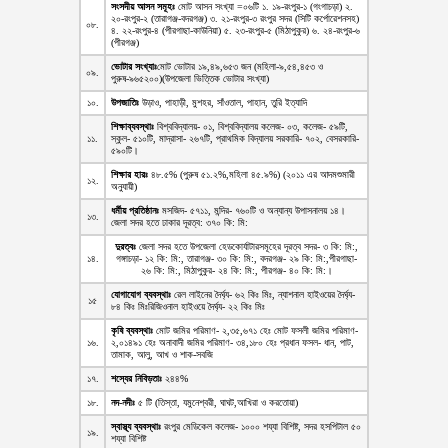
সংসদীয় আসন সমূহঃ
মোট আসন সংখ্যা =০৬টি ১. ১৯-রংপুর-১ (গংগাচড়া) ২.
২০-রংপুর-২ (তারাগঞ্জ-বদরগঞ্জ) ৩. ২১-রংপুর-৩ রংপুর সদর (সিটি কর্পোরেশনসহ)
০৮.
৪. ২২-রংপুর-৪ (পীরগাছা-কাউনিয়া) ৫. ২৩-রংপুর-৫ (মিঠাপুকুর) ৬. ২৪-রংপুর-৬
(পীরগঞ্জ)
ভোটার সংখ্যাঃ
মোট ভোটার ১৯,৪৯,৬৫৩ জন (মহিলা-৯,৫৪,৪৫৩ ও
০৯.
পুরুষ-৯৬৫২০০)(উপজেলা ভিত্তিক ভোটার সংখ্যা)
১০.
উপজাতিঃ
উড়াও, পাহাড়ী, মুশহর, সাঁওতাল, পাহান, তুরি ইত্যাদি
শিক্ষাব্যবস্থাঃ
বিশ্ববিদ্যালয়- ০১, বিশ্ববিদ্যালয় কলেজ- ০৩, কলেজ- ৫৯টি,
১১.
স্কুল- ৫১০টি, মাদ্রাসা- ২৬৭টি, প্রাথমিক বিদ্যালয় সরকারি- ৭০২, বেসরকারি-
৫৯০টি।
শিক্ষার হারঃ
৪৮.৫% (পুরুষ ৫১.২%,মহিলা ৪৫.৯%) (২০১১ এর আদমশুমারী
১২.
অনুযায়ী)
ধর্মীয় প্রতিষ্ঠানঃ
মসজিদ- ৫৭১১, মন্দির- ৭৬০টি ও অন্যান্য উপাসনালয় ১৪।
১৩.
জেলা সদর হতে ঢাকার দূরত্ব: ৩৭০ কি: মি:
দুরত্বঃ
জেলা সদর হতে উপজেলা হেডকোর্যাটারসমূহের দূরত্ব সদর- ৩ কি: মি:,
১৪.
গঙ্গাচড়া- ১২ কি: মি:, তারাগঞ্জ- ৩০ কি: মি:, বদরগঞ্জ- ২৯ কি: মি:,পীরগাছা-
২৬ কি: মি:, মিঠাপুকুর- ২৪ কি: মি:, পীরগঞ্জ- ৪০ কি: মি:।
যোগাযোগ ব্যবস্থাঃ
রেল লাইনের দৈর্ঘ্য- ৬২ কিঃ মিঃ, ন্যাশনাল হাইওয়ের দৈর্ঘ্য-
১৫
৮৪ কিঃ মিঃরিজিওনাল হাইওয়ে দৈর্ঘ্য- ২২ কিঃ মিঃ
কৃষি ব্যবস্থাঃ
মোট জমির পরিমাণ- ২,৩৫,৬৭১ হেঃ মোট ফসলী জমির পরিমাণ-
১৬.
২,০১৪৯১ হেঃ অনাবাদী জমির পরিমাণ- ৩৪,১৮০ হেঃ প্রধান ফসল- ধান, পাট,
তামাক, আলু, আখ ও শাক-সবজি
১৭.
শস্যের নিবিড়তাঃ
২৪৪%
১৮.
নদ-নদীঃ
৫ টি (তিস্তা, যমুনেশ্বরী, ঘাঘট,আখিরা ও করতোয়া)
স্বাস্থ্য ব্যবস্থাঃ
রংপুর মেডিকেল কলেজ- ১০০০ শয্যা বিশিষ্ট, সদর হসপিটাল ৫০
১৯.
শয্যা বিশিষ্ট