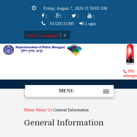
Friday, August 7, 2026 11:59:04 AM
|
|
|
|
01320131300
Login
Select Language
▼
999
emerge
MENU
About
Home
About Us
General Information
General Information