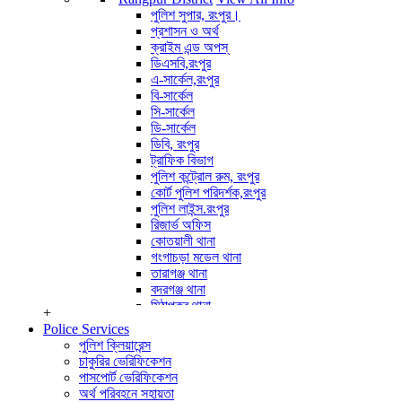
পুলিশ পরিদর্শক (অপারেশন)
পুলিশ সুপার, রংপুর।
অপারেটর সাইবার ক্রাইম
প্রশাসন ও অর্থ
View All Info
ক্রাইম এন্ড অপস্
ডিএসবি,রংপুর
এ-সার্কেল,রংপুর
বি-সার্কেল
সি-সার্কেল
ডি-সার্কেল
ডিবি, রংপুর
ট্রাফিক বিভাগ
পুলিশ কন্ট্রোল রুম, রংপুর
কোর্ট পুলিশ পরিদর্শক,রংপুর
পুলিশ লাইন্স.রংপুর
রিজার্ভ অফিস
কোতয়ালী থানা
গংগাচড়া মডেল থানা
তারাগঞ্জ থানা
বদরগঞ্জ থানা
মিঠাপুকুর থানা
+
পীরগঞ্জ থানা
Police Services
কাউনিয়া থানা
পুলিশ ক্লিয়ারেন্স
পীরগাছা থানা
চাকুরির ভেরিফিকেশন
ভেন্ডাবাড়ী তদন্ত কেন্দ্র
পাসপোর্ট ভেরিফিকেশন
বৈরাতিহাট তদন্ত কেন্দ্র
অর্থ পরিবহনে সহায়তা