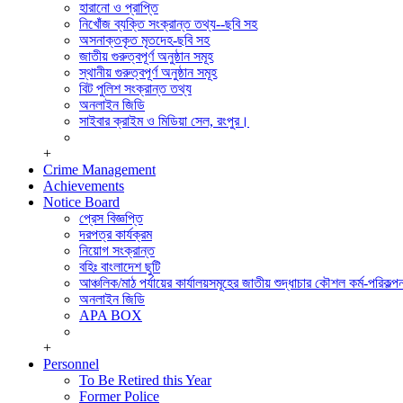
সিডিএমএস শাখা
হারানো ও প্রাপ্তি
পুলিশ ক্লিয়ারেন্স অ্যান্ড মিডিয়া সেল।
নিখোঁজ ব্যক্তি সংক্রান্ত তথ্য--ছবি সহ
সাইবার ক্রাইম এন্ড মিডিয়া সেল, রংপুর।
অসনাক্তকৃত মৃতদেহ-ছবি সহ
পুলিশ হাসপাতাল,রংপুর
জাতীয় গুরুত্বপূর্ণ অনুষ্ঠান সমূহ
মোটরযান শাখা
স্থানীয় গুরুত্বপূর্ণ অনুষ্ঠান সমূহ
রেশন ষ্টোর
বিট পুলিশ সংক্রান্ত তথ্য
অফিস সেকশন
অনলাইন জিডি
হিসাব শাখা,রংপুর
সাইবার ক্রাইম ও মিডিয়া সেল, রংপুর।
+
Crime Management
Achievements
Notice Board
প্রেস বিজ্ঞপ্তি
দরপত্র কার্যক্রম
নিয়োগ সংক্রান্ত
বহিঃ বাংলাদেশ ছুটি
আঞ্চলিক/মাঠ পর্যায়ের কার্যালয়সমূহের জাতীয় শুদ্ধাচার কৌশল কর্ম-পরিকল্পন
অনলাইন জিডি
APA BOX
+
Personnel
To Be Retired this Year
Former Police