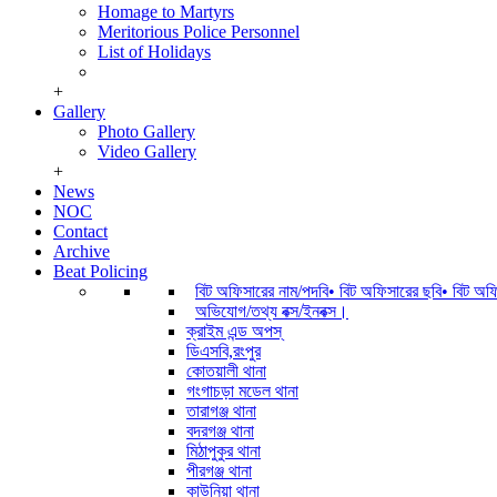
Homage to Martyrs
Meritorious Police Personnel
List of Holidays
+
Gallery
Photo Gallery
Video Gallery
+
News
NOC
Contact
Archive
Beat Policing
বিট অফিসারের নাম/পদবি• বিট অফিসারের ছবি• বিট অ
অভিযোগ/তথ্য বক্স/ইনবক্স।
ক্রাইম এন্ড অপস্
ডিএসবি,রংপুর
কোতয়ালী থানা
গংগাচড়া মডেল থানা
তারাগঞ্জ থানা
বদরগঞ্জ থানা
মিঠাপুকুর থানা
পীরগঞ্জ থানা
কাউনিয়া থানা