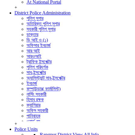
At National Portal
+
District Police Administration
পুলিশ সুপার
অতিরিক্ত পুলিশ সুপার
সহকারী পুলিশ সুপার
ডাক্তার
ডি আই ও (১)
অফিসার ইনচার্জ
আর আই
আরওআই
ট্রাফিক ইন্সপেক্টর
পুলিশ পরিদর্শক
সাব-ইন্সপেক্টর
অ্যাসিস্ট্যান্ট সাব-ইন্সপেক্টর
ইনচার্জ
কম্পাউন্ডার( ফার্মাসিস্ট)
নার্সিং সহকারী
হিসাব রক্ষক
ক্যাশিয়ার
অফিস সহকারী
পানিবাহক
ওয়ার্ড বয়
+
বার্বুচী
Police Units
পুলিশ পরিদর্শক (তদন্ত)
Rangpur District
View All Info