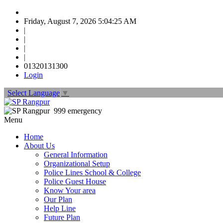
Friday, August 7, 2026 5:04:26 AM
|
|
|
|
01320131300
Login
Select Language
▼
999 emergency
Menu
Home
About Us
General Information
Organizational Setup
Police Lines School & College
Police Guest House
Know Your area
Our Plan
Help Line
Future Plan