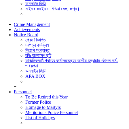
অনলাইন জিডি
সাইবার ক্রাইম ও মিডিয়া সেল, রংপুর।
+
Crime Management
Achievements
Notice Board
প্রেস বিজ্ঞপ্তি
দরপত্র কার্যক্রম
নিয়োগ সংক্রান্ত
বহিঃ বাংলাদেশ ছুটি
আঞ্চলিক/মাঠ পর্যায়ের কার্যালয়সমূহের জাতীয় শুদ্ধাচার কৌশল কর্ম-
পরিকল্পনা
অনলাইন জিডি
APA BOX
+
Personnel
To Be Retired this Year
Former Police
Homage to Martyrs
Meritorious Police Personnel
List of Holidays
+