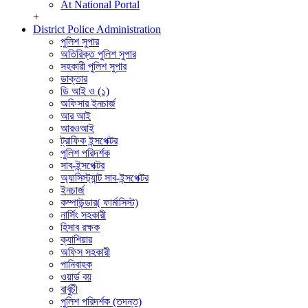
At National Portal
+
District Police Administration
পুলিশ সুপার
অতিরিক্ত পুলিশ সুপার
সহকারী পুলিশ সুপার
ডাক্তার
ডি আই ও (১)
অফিসার ইনচার্জ
আর আই
আরওআই
ট্রাফিক ইন্সপেক্টর
পুলিশ পরিদর্শক
সাব-ইন্সপেক্টর
অ্যাসিস্ট্যান্ট সাব-ইন্সপেক্টর
ইনচার্জ
কম্পাউন্ডার( ফার্মাসিস্ট)
নার্সিং সহকারী
হিসাব রক্ষক
ক্যাশিয়ার
অফিস সহকারী
পানিবাহক
ওয়ার্ড বয়
বার্বুচী
পুলিশ পরিদর্শক (তদন্ত)