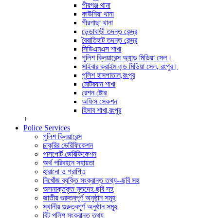
পীরগঞ্জ থানা
কাউনিয়া থানা
পীরগাছা থানা
ভেন্ডাবাড়ী তদন্ত কেন্দ্র
বৈরাতিহাট তদন্ত কেন্দ্র
সিডিএমএস শাখা
পুলিশ ক্লিয়ারেন্স অ্যান্ড মিডিয়া সেল।
সাইবার ক্রাইম এন্ড মিডিয়া সেল, রংপুর।
পুলিশ হাসপাতাল,রংপুর
মোটরযান শাখা
রেশন ষ্টোর
অফিস সেকশন
হিসাব শাখা,রংপুর
+
Police Services
পুলিশ ক্লিয়ারেন্স
চাকুরির ভেরিফিকেশন
পাসপোর্ট ভেরিফিকেশন
অর্থ পরিবহনে সহায়তা
হারানো ও প্রাপ্তি
নিখোঁজ ব্যক্তি সংক্রান্ত তথ্য--ছবি সহ
অসনাক্তকৃত মৃতদেহ-ছবি সহ
জাতীয় গুরুত্বপূর্ণ অনুষ্ঠান সমূহ
স্থানীয় গুরুত্বপূর্ণ অনুষ্ঠান সমূহ
বিট পুলিশ সংক্রান্ত তথ্য