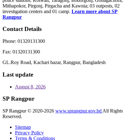
police stations: Kotwali, Taragonj, Bodorgonj, Gonagachora,
Mithapokor, Pirgonj, Pirgacha and Kawnia; 03 outposts, 02
investigation centers and 01 camp.
Learn more about SP
Rangpur
Contact Details
Phone:
01320131300
Fax:
01320131300
GL.Roy Road, Kachari bazar, Rangpur, Bangladesh
Last update
August 8, 2026
SP Rangpur
SP Rangpur © 2020-2026
www.sprangpur.gov.bd
All Rights
Reserved.
Sitemap
Privacy Policy
Terms & Conditions