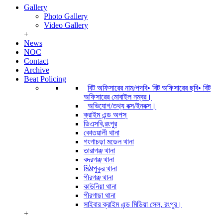
Gallery
Photo Gallery
Video Gallery
+
News
NOC
Contact
Archive
Beat Policing
বিট অফিসারের নাম/পদবি• বিট অফিসারের ছবি• বিট
অফিসারের মোবাইল নম্বর।
অভিযোগ/তথ্য বক্স/ইনবক্স।
ক্রাইম এন্ড অপস্
ডিএসবি,রংপুর
কোতয়ালী থানা
গংগাচড়া মডেল থানা
তারাগঞ্জ থানা
বদরগঞ্জ থানা
মিঠাপুকুর থানা
পীরগঞ্জ থানা
কাউনিয়া থানা
পীরগাছা থানা
সাইবার ক্রাইম এন্ড মিডিয়া সেল, রংপুর।
+