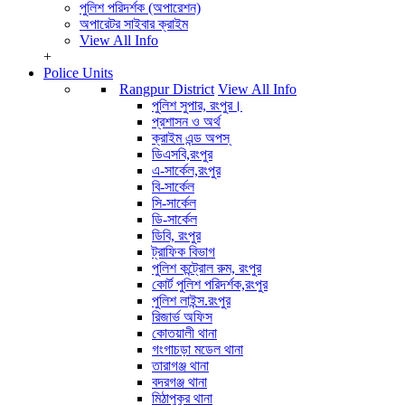
পুলিশ পরিদর্শক (অপারেশন)
অপারেটর সাইবার ক্রাইম
View All Info
+
Police Units
Rangpur District
View All Info
পুলিশ সুপার, রংপুর।
প্রশাসন ও অর্থ
ক্রাইম এন্ড অপস্
ডিএসবি,রংপুর
এ-সার্কেল,রংপুর
বি-সার্কেল
সি-সার্কেল
ডি-সার্কেল
ডিবি, রংপুর
ট্রাফিক বিভাগ
পুলিশ কন্ট্রোল রুম, রংপুর
কোর্ট পুলিশ পরিদর্শক,রংপুর
পুলিশ লাইন্স.রংপুর
রিজার্ভ অফিস
কোতয়ালী থানা
গংগাচড়া মডেল থানা
তারাগঞ্জ থানা
বদরগঞ্জ থানা
মিঠাপুকুর থানা