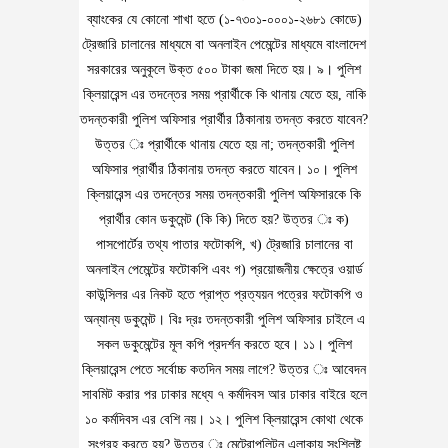
ব্যাংকের যে কোনো শাখা হতে (১-৭৩০১-০০০১-২৬৮১ কোডে)
ট্রেজারি চালানের মাধ্যমে বা অনলাইন পেমেন্টের মাধ্যমে বাংলাদেশ
সরকারের অনুকূলে উক্ত ৫০০ টাকা জমা দিতে হয়। ৯। পুলিশ
ক্লিয়ারেন্স এর তদন্তের সময় প্রার্থীকে কি থানায় যেতে হয়, নাকি
তদন্তকারী পুলিশ অফিসার প্রার্থীর ঠিকানায় তদন্ত করতে যাবেন?
উত্তর ঃ প্রার্থীকে থানায় যেতে হয় না; তদন্তকারী পুলিশ
অফিসার প্রার্থীর ঠিকানায় তদন্ত করতে যাবেন। ১০। পুলিশ
ক্লিয়ারেন্স এর তদন্তের সময় তদন্তকারী পুলিশ অফিসারকে কি
প্রার্থীর কোন ডকুমেন্ট (কি কি) দিতে হয়? উত্তর ঃ ক)
পাসপোর্টের তথ্য পাতার ফটোকপি, খ) ট্রেজারি চালানের বা
অনলাইন পেমেন্টের ফটোকপি এবং গ) প্রয়োজনীয় ক্ষেত্রে ওয়ার্ড
কাউন্সিলর এর নিকট হতে প্রাপ্ত প্রত্যয়ন পত্রের ফটোকপি ও
অন্যান্য ডকুমেন্ট। বিঃ দ্রঃ তদন্তকারী পুলিশ অফিসার চাইলে এ
সকল ডকুমেন্টের মূল কপি প্রদর্শন করতে হবে। ১১। পুলিশ
ক্লিয়ারেন্স পেতে সর্বোচ্চ কতদিন সময় লাগে? উত্তর ঃ আবেদন
সাবমিট করার পর ঢাকার মধ্যে ৭ কর্মদিবস আর ঢাকার বাইরে হলে
১০ কর্মদিবস এর বেশি নয়। ১২। পুলিশ ক্লিয়ারেন্স কোথা থেকে
সংগ্রহ করতে হয়? উত্তর ঃ মেট্রোপলিটন এলাকায় সংশ্লিষ্ট