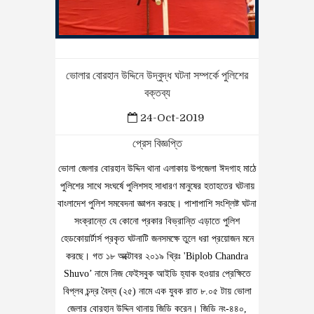
ভোলার বোরহান উদ্দিনে উদ্বুদ্ধ ঘটনা সম্পর্কে পুলিশের
বক্তব্য
24-Oct-2019
প্রেস বিজ্ঞপ্তি
ভোলা জেলার বোরহান উদ্দিন থানা এলাকায় উপজেলা ঈদগাহ মাঠে
পুলিশের সাথে সংঘর্ষে পুলিশসহ সাধারণ মানুষের হতাহতের ঘটনায়
বাংলাদেশ পুলিশ সমবেদনা জ্ঞাপন করছে। পাশাপাশি সংশ্লিষ্ট ঘটনা
সংক্রান্তে যে কোনো প্রকার বিভ্রান্তি এড়াতে পুলিশ
হেডকোয়ার্টার্স প্রকৃত ঘটনাটি জনসমক্ষে তুলে ধরা প্রয়োজন মনে
করছে। গত ১৮ অক্টোবর ২০১৯ খ্রিঃ 'Biplob Chandra
Shuvo’ নামে নিজ ফেইসবুক আইডি হ্যাক হওয়ার প্রেক্ষিতে
বিপ্লব চন্দ্র বৈদ্য (২৫) নামে এক যুবক রাত ৮.০৫ টায় ভোলা
জেলার বোরহান উদ্দিন থানায় জিডি করেন। জিডি নং-৪৪০,