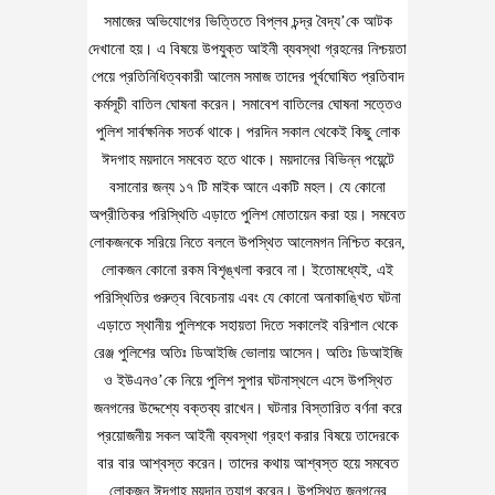
সমাজের অভিযোগের ভিত্তিতে বিপ্লব চন্দ্র বৈদ্য’কে আটক
দেখানো হয়। এ বিষয়ে উপযুক্ত আইনী ব্যবস্থা গ্রহনের নিশ্চয়তা
পেয়ে প্রতিনিধিত্বকারী আলেম সমাজ তাদের পূর্বঘোষিত প্রতিবাদ
কর্মসূচী বাতিল ঘোষনা করেন। সমাবেশ বাতিলের ঘোষনা সত্তেও
পুলিশ সার্বক্ষনিক সতর্ক থাকে। পরদিন সকাল থেকেই কিছু লোক
ঈদগাহ ময়দানে সমবেত হতে থাকে। ময়দানের বিভিন্ন পয়েন্টে
বসানোর জন্য ১৭ টি মাইক আনে একটি মহল। যে কোনো
অপ্রীতিকর পরিস্থিতি এড়াতে পুলিশ মোতায়েন করা হয়। সমবেত
লোকজনকে সরিয়ে নিতে বললে উপস্থিত আলেমগন নিশ্চিত করেন,
লোকজন কোনো রকম বিশৃঙ্খলা করবে না। ইতোমধ্যেই, এই
পরিস্থিতির গুরুত্ব বিবেচনায় এবং যে কোনো অনাকাঙ্খিত ঘটনা
এড়াতে স্থানীয় পুলিশকে সহায়তা দিতে সকালেই বরিশাল থেকে
রেঞ্জ পুলিশের অতিঃ ডিআইজি ভোলায় আসেন। অতিঃ ডিআইজি
ও ইউএনও’কে নিয়ে পুলিশ সুপার ঘটনাস্থলে এসে উপস্থিত
জনগনের উদ্দেশ্যে বক্তব্য রাখেন। ঘটনার বিস্তারিত বর্ণনা করে
প্রয়োজনীয় সকল আইনী ব্যবস্থা গ্রহণ করার বিষয়ে তাদেরকে
বার বার আশ্বস্ত করেন। তাদের কথায় আশ্বস্ত হয়ে সমবেত
লোকজন ঈদগাহ্ ময়দান ত্যাগ করেন। উপস্থিত জনগনের