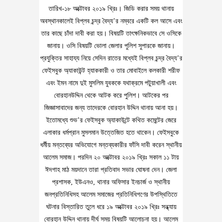
তারিখ-১৮ অক্টোবর ২০১৯ খ্রিঃ। জিডি করার সময় থানায়
অবস্থানকালেই বিপ্লব চন্দ্র বৈদ্য’র নম্বরে একটি কল আসে এবং
তার কাছে চাঁদা দাবী করা হয়। বিষয়টি তাৎক্ষনিকভাবে সে ওসিকে
জানায়। ওসি বিষয়টি ভোলা জেলার পুলিশ সুপারকে জানায়।
প্রযুক্তির সাহায্য নিয়ে সেদিন রাতের মধ্যেই বিপ্লব চন্দ্র বৈদ্য’র
ফেইসবুক অ্যাকাউন্ট হ্যাককারী ও তার মোবাইলে কলকারী শরীফ
এবং ইমন নামে দুই মুসলিম যুবককে যথাক্রমে পটুয়াখালী এবং
বোরহানউদ্দিন থেকে আটক করে পুলিশ। আটকের পর
জিজ্ঞাসাবাদের জন্য তাদেরকে বোরহান উদ্দিন থানায় আনা হয়।
ইতোমধ্যে শুভ’র ফেইসবুক অ্যাকাউন্টে কথিত কমেন্টের জেরে
এলাকার ধর্মপ্রান মুসলমান উত্তেজিত হতে থাকেন। ফেইসবুকে
ধর্মীয় মন্তব্যের অভিযোগে মন্তব্যকারীর ফাঁসি দাবী করেন স্থানীয়
আলেম সমাজ। পরদিন ২০ অক্টোবর ২০১৯ খ্রিঃ সকাল ১১ টায়
ঈদগাহ মাঠ ময়দানে তারা প্রতিবাদ সভার ঘোষনা দেন। জেলা
প্রশাসক, ইউএনও, থানার অফিসার ইনচার্জ ও স্থানীয়
জনপ্রতিনিধিসহ আলেম সমাজের প্রতিনিধিগণের উপস্থিতিতে
ঘটনার বিস্তারিত তুলে ধরে ১৯ অক্টোবর ২০১৯ খ্রিঃ সন্ধ্যায়
বোরহান উদ্দিন থানায় দীর্ঘ সময় বিষয়টি আলোচনা হয়। আলেম