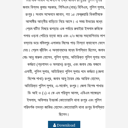
টায় এক সংবাদ সম্মেলনে এ তথ্য জানান রংপুরের পুলিশ সুপার
জনাব বিপ্লব কুমার সরকার, পিপিএম (বার) বিপিএম, পুলিশ সুপার,
রংপুর। সংবাদ সম্মেলনে জানান, গত ১৫ ফেব্রুয়ারি ভিকটিমকে
আসামীর আত্নীয় বাড়িতে নিয়ে আসে। এ সময় উভয়ের মধ্যে
প্রেম ঘটিত বিষয়ে ঝগড়ার এক পর্যায়ে রুবাইয়া ইসলাম রুবিকে
গলায় ওড়না পেচিয়ে হত্যা করে এবং ২/৩ জনের সহযোগিতায় লাশ
বস্তায় ভরে মমিনপুর এলাকার মিলের পাড় তিস্তা ক্যানেলে ফেলে
দেয়। প্রেস ব্রীফিং এ অন্যান্যদের মধ্যে উপস্থিত ছিলেন, জনাব
মোঃ আবু মারুফ হোসেন, পুলিশ সুপার, অতিরিক্ত পুলিশ সুপার পদে
কর্মরত (প্রশাসন ও অপরাধ) রংপুর, এবং জনাব মোঃ ফজলে
এলাহী, পুলিশ সুপার, অতিরিক্ত পুলিশ সুপার পদে কর্মরত (জেলা
বিশেষ শাখা) রংপুর, জনাব আবু তৈয়ব মোঃ আরিফ হোসেন,
অতিরিক্ত পুলিশ সুপার, এ-সার্কেল, রংপুর। জেলা বিশেষ শাখার
ডি আই ও (১) এ কে এম শরিফুল আলম, এবিএম সাজেদুল
ইসলাম, অফিসার ইনচার্জ কোতোয়ালি থানা রংপুর এবং পুলিশ
পরিদর্শক তদন্ত জাকির হোসেন কোতোয়ালি থানা রংপুর উপস্থিত
ছিলেন।
Download