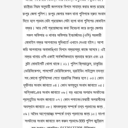
রাষ্ট্রের নিয়ম অনুযায়ী জনগনকে বিপদে সাহায্য করার জন্য রয়েছে
রংপুর জেলা পুলিশ। রংপুর জেলার সকল থানা পুলিশকে দ্রুত সংবাদ
দিতে হলে প্রথম যেটা প্রয়োজন সেটা হলো থানা পুলিশের মোবাইল
নম্বর। আর সেই প্রয়োজনের কথা বিবেচনা করে রংপুর জেলার
সকল অফিসার ও থানার অফিসার ইনচার্জদের (ওসি) সরকারী
মোবাইল নম্বর আপনাদের সুবিধার্তে এখানে দেওয়া হইল। আশা
করি আপনাদের অনাকাঙ্খিত বিপদে নম্বরসমূহ কাজে আসবে। এই
নম্বর থানায় ওসি একাই সার্বক্ষনিকভাবে ব্যবহার করেন এবং ২৪
ঘন্টা মোবাইলটি খোলা থাকে। ০১। পুলিশ ক্লিয়ারেন্স, চাকুরির
ভেরিফিকেশন, পাসপোর্ট ভেরিফিকেশন, ড্রাইভিং লাইসেন্স তদন্ত
সহ কোনো পুলিশিসেবা পেতে হয়রানির শিকার হলে। ০৩। কোন
দূর্ঘটনার সংবাদ জানাতে ০৪। কোন অপমৃত্যু সংবাদ জানাতে ০৫।
অগ্নিকাণ্ডের সংবাদ জানাতে ০৬। বড় ধরনের অপরাধ সংঘটনের
প্রস্তুতির সংবাদ জানাতে ০৭। কোন পলাতক/ফেরারী অপরাধীদের
অবস্থান জানাতে ০৮। মাদকদ্রব্য সম্পর্কে তথ্য প্রদানের জন্য .
০৯। অবৈধ আগ্নেয়াস্ত্র সম্পর্কে তথ্য প্রদানের জন্য ১০। দাংগা
সংঘটনের সংবাদ জানাতে কল করুন প্রথমে-999 পুলিশ কন্ট্রোল