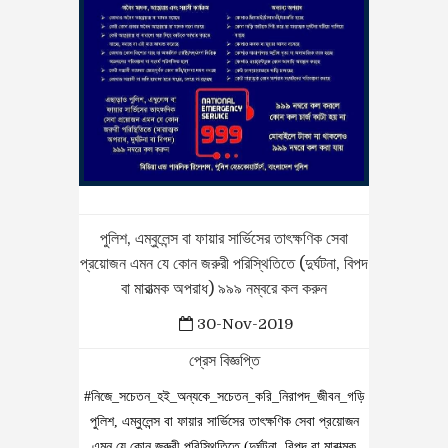
পুলিশ, এম্বুলেন্স বা ফায়ার সার্ভিসের তাৎক্ষণিক সেবা
প্রয়োজন এমন যে কোন জরুরী পরিস্থিতিতে (দুর্ঘটনা, বিপদ
বা মারাত্মক অপরাধ) ৯৯৯ নম্বরে কল করুন
30-Nov-2019
প্রেস বিজ্ঞপ্তি
#নিজে_সচেতন_হই_অন্যকে_সচেতন_করি_নিরাপদ_জীবন_গড়ি
পুলিশ, এম্বুলেন্স বা ফায়ার সার্ভিসের তাৎক্ষণিক সেবা প্রয়োজন
এমন যে কোন জরুরী পরিস্থিতিতে (দুর্ঘটনা, বিপদ বা মারাত্মক