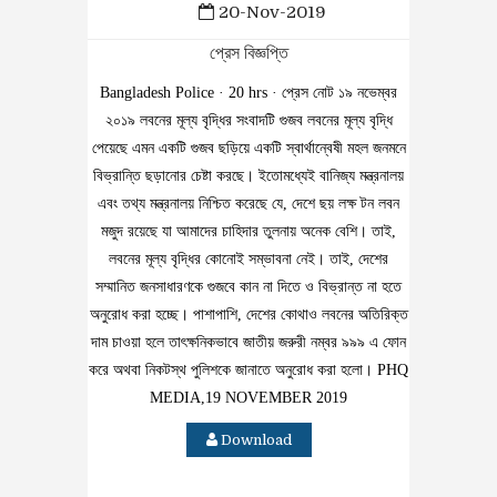
20-Nov-2019
প্রেস বিজ্ঞপ্তি
Bangladesh Police · 20 hrs · প্রেস নোট ১৯ নভেম্বর
২০১৯ লবনের মূল্য বৃদ্ধির সংবাদটি গুজব লবনের মূল্য বৃদ্ধি
পেয়েছে এমন একটি গুজব ছড়িয়ে একটি স্বার্থান্বেষী মহল জনমনে
বিভ্রান্তি ছড়ানোর চেষ্টা করছে। ইতোমধ্যেই বানিজ্য মন্ত্রনালয়
এবং তথ্য মন্ত্রনালয় নিশ্চিত করেছে যে, দেশে ছয় লক্ষ টন লবন
মজুদ রয়েছে যা আমাদের চাহিদার তুলনায় অনেক বেশি। তাই,
লবনের মূল্য বৃদ্ধির কোনোই সম্ভাবনা নেই। তাই, দেশের
সম্মানিত জনসাধারণকে গুজবে কান না দিতে ও বিভ্রান্ত না হতে
অনুরোধ করা হচ্ছে। পাশাপাশি, দেশের কোথাও লবনের অতিরিক্ত
দাম চাওয়া হলে তাৎক্ষনিকভাবে জাতীয় জরুরী নম্বর ৯৯৯ এ ফোন
করে অথবা নিকটস্থ পুলিশকে জানাতে অনুরোধ করা হলো। PHQ
MEDIA,19 NOVEMBER 2019
Download