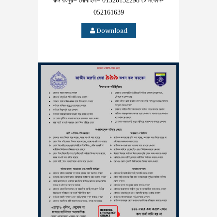
রুম রংপুর= মোবাইল= 01320132298 টেলিফোন-
052161639
Download