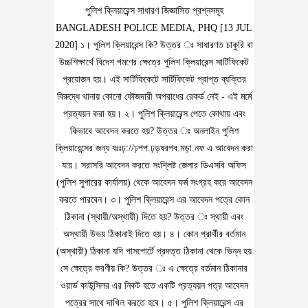
পুলিশ ক্লিয়ারেন্স সাধারণ জিজ্ঞাসিত প্রশ্নসমূহ
BANGLADESH POLICE MEDIA, PHQ [13 JUL
2020] ১। পুলিশ ক্লিয়ারেন্স কি? উত্তর ঃ সাধারণত চাকুরি বা
উচ্চশিক্ষার্থে বিদেশ গমণের ক্ষেত্রে পুলিশ ক্লিয়ারেন্স সার্টিফিকেট
প্রয়োজন হয়। এই সার্টিফিকেটে সার্টিফিকেট প্রাপ্ত ব্যক্তির
বিরুদ্ধে থানায় কোনো ফৌজদারী অপরাধের রেকর্ড নেই - এই মর্মে
প্রত্যয়ন করা হয়। ২। পুলিশ ক্লিয়ারেন্স পেতে কোথায় এবং
কিভাবে আবেদন করতে হয়? উত্তর ঃ অনলাইন পুলিশ
ক্লিয়ারেন্সের জন্য যঃঃঢ়://ঢ়পপ.ঢ়ড়ষরপব.মড়া.নফ এ আবেদন করা
যায়। সরাসরি আবেদন করতে সংশ্লিষ্ট জেলার ডিএসবি অফিস
(পুলিশ সুপারের কার্যালয়) থেকে আবেদন ফর্ম সংগ্রহ করে আবেদন
করতে পারবেন। ৩। পুলিশ ক্লিয়ারেন্স এর আবেদন পত্রে কোন
ঠিকানা (স্থায়ী/অস্থায়ী) দিতে হয়? উত্তর ঃ স্থায়ী এবং
অস্থায়ী উভয় ঠিকানাই দিতে হয়। ৪। কোন প্রার্থীর বর্তমান
(অস্থায়ী) ঠিকানা যদি পাসপোর্টে প্রদত্ত ঠিকানা থেকে ভিন্ন হয়
সে ক্ষেত্রে করণীয় কি? উত্তর ঃ এ ক্ষেত্রে বর্তমান ঠিকানার
ওয়ার্ড কাউন্সিলর এর নিকট হতে একটি প্রত্যয়ন পত্র আবেদন
পত্রের সাথে দাখিল করতে হবে। ৫। পুলিশ ক্লিয়ারেন্স এর