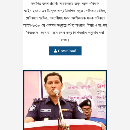
সম্মানিত জনসাধারণের সচেতনতার জন্য সড়ক পরিবহন
আইন-২০১৮ এর উল্লেখযোগ্য নির্দেশনা সমূহঃ মোটরযান মালিক,
মোটরযান শ্রমিক, পথচারীসহ সকল অংশীজনকে সড়ক পরিবহন
আইন-২০১৮ এর একাদশ অধ্যায়ে বর্ণিত অপরাধ, বিচার ও দণ্ডের
বিষয়গুলো জেনে তা মেনে চলার জন্য বিশেষভাবে অনুরোধ করা
হলো।
Download