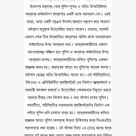
উদ্দেশ্যে বক্তব্য শেষে পুলিশ সুপার ও অতিঃ ডিআইজিসহ
অন্যান্য কর্মকর্তাগণ মাদ্রাসার একটি কক্ষে অবস্থান নেন। এরই
মধ্যে, অন্য একটি গ্রæপ ঈদগাহ ময়দানে প্রবেশ করে সাধারণ
ধর্মপ্রাণ মানুষকে উত্তেজিত করতে থাকেন। তারপর, সহসাই
একদল লোক বিনা উস্কানিতে মাদ্রাসার অফিস কক্ষে অবস্থানরত
কর্মকর্তাদের উপর আক্রমন করে। আক্রমনকারীদের একদল
আগ্নেয়াস্ত্রে সজ্জিত হয়ে পুলিশ ও অন্যান্য কর্মকর্তাদের উপর
আক্রমন চালায়। আক্রমনকারীদের গুলিতে পুলিশের একজন
মারাত্মক জখম হয়। মারাত্বক আহত হন পুলিশের আরেক সদস্য।
বরিশাল রেঞ্জের অতিঃ ডিআইজিও আহত হন। এই পরিস্থিতিতে,
ইউএনও ও এক্সিকিউটিভ ম্যাজিস্ট্রেট এর নির্দেশে আত্মরক্ষার্থে ও
সরকারী জানমাল রক্ষার্থে ও উত্তেজিত লোকজনকে নিবৃত্ত করতে
প্রথমে টিয়ার শেল নিক্ষেপ করে ও পরে শটগান চালায় পুলিশ।
পরবর্তীতে, পরিস্থিতির ভয়াবহতায় ম্যাজিস্ট্রেটের নির্দেশে এক
পর্যায়ে পুলিশ গুলি চালাতে বাধ্য হয়। আক্রমনকারীদের গুলিতে
মারাত্মক আহত পুলিশ সদস্যকে উন্নত চিকিৎসার জন্য সিএমএইচে
স্থানান্তর করা হয়েছে। এই ঘটনায় নিহত ০৪ (চার) জনের মধ্যে
অন্তত দুই জনের মাথা ভোতা অস্ত্র দ্বারা থ্যাতলানো বলে নিশ্চিত