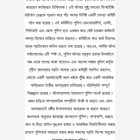
করেছেন কর্তব্যরত চিকিৎসক। এই ঘটনার সুষ্ঠু তদন্তে ডিআইজি
বরিশাল রেঞ্জকে প্রধান করে পাঁচ সদস্য বিশিষ্ট একটি তদন্ত কমিটি
গঠন করা হয়েছে। এই কমিটিতে পুলিশ হেডকোয়ার্টার্স, এসবি,
পিবিআই এবং জেলা পুলিশ হতে একজন করে মোট চারজন কর্মকর্তা
সদস্য হিসেবে দায়িত্ব পালন করবেন। কমিটিকে সাত কার্য দিবসের
মধ্যে প্রতিবেদন দাখিল করতে বলা হয়েছে। অতএব, সার্বিক ঘটনা
পর্যালোচনায় এটি স্পষ্ট যে, পুলিশ ঘটনার প্রকৃত রহস্য উদঘাটনে
শুরু থেকে তৎপর থাকা সত্তেও এবং আলেম সমাজ পুলিশ কর্তৃক
গৃহীত ব্যবস্থার প্রতি আস্থা রেখে কর্মসূচী স্থগিত করলেও,
কোনো একটি স্বার্থান্বেসী মহল ধর্মকে পুঁজি করে একটি সামাজিক
অস্থিরতা তৈরীর অপপ্রয়াস চালিয়েছে। পরিস্থিতি সম্পূর্ণ
নিয়ন্ত্রনে রয়েছে। ঘটনাস্থলসহ সারাদেশে পুলিশ সতর্ক রয়েছে।
গুজব ছড়িয়ে সাম্প্রদায়িক সম্প্রীতি বিনষ্ট না করতে এবং কোন
অবস্থাতেই ধর্মীয় উপাসনালয়ে আক্রমন না করতে সাধারণ
জনগনকে অনুরোধ জানাচ্ছে বাংলাদেশ পুলিশ। পাশাপাশি, গুজবে
কান না দিয়ে আইন-শৃঙ্খলা রক্ষায় ও সামাজিক স্থিতিশীলতা বজায়
রাখতে পুলিশকে সহায়তা করার জন্য সকলের প্রতি বিশেষ অনুরোধ