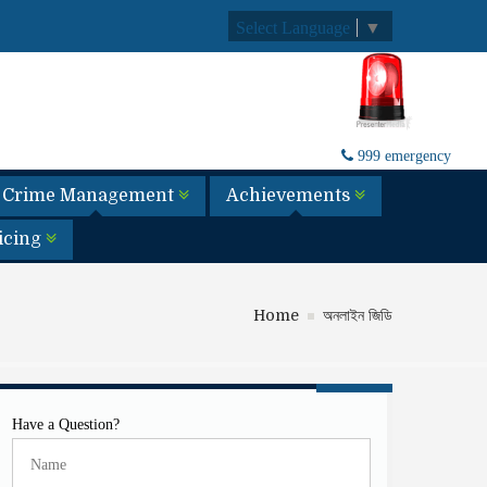
Select Language
▼
999 emergency
Crime Management
Achievements
licing
Home
অনলাইন জিডি
Have a Question?