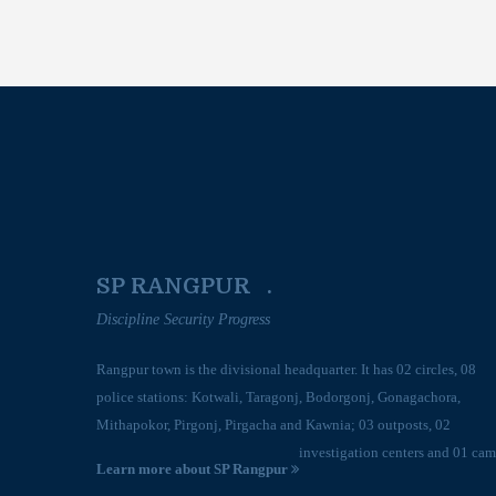
SP RANGPUR .
Discipline Security Progress
Rangpur town is the divisional headquarter. It has 02 circles, 08
police stations: Kotwali, Taragonj, Bodorgonj, Gonagachora,
Mithapokor, Pirgonj, Pirgacha and Kawnia; 03 outposts, 02
investigation centers and 01 cam
Learn more about SP Rangpur