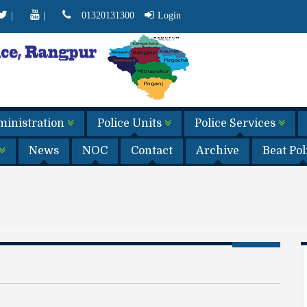
|
|
01320131300
Login
dministration
Police Units
Police Services
News
NOC
Contact
Archive
Beat Po