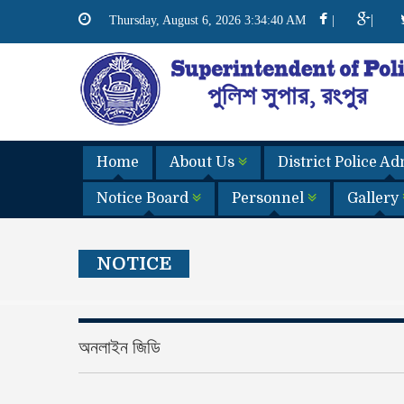
|
Thursday, August 6, 2026 3:34:41 AM
|
Home
About Us
District Police A
Notice Board
Personnel
Gallery
NOTICE
অনলাইন জিডি