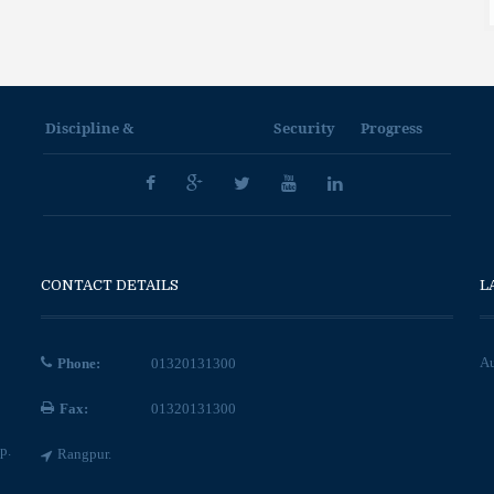
Discipline &
Security
Progress
CONTACT DETAILS
L
Au
Phone:
01320131300
Fax:
01320131300
p.
Rangpur.