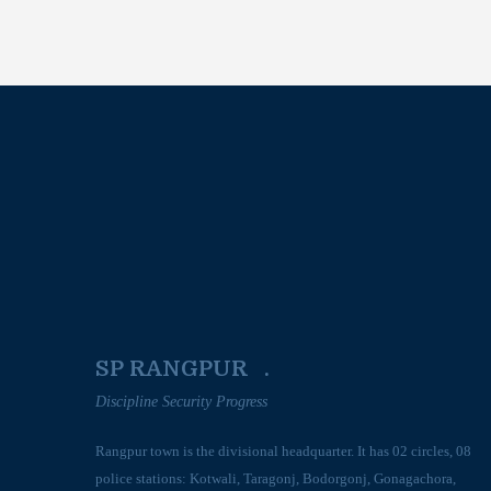
SP RANGPUR .
Discipline Security Progress
Rangpur town is the divisional headquarter. It has 02 circles, 08
police stations: Kotwali, Taragonj, Bodorgonj, Gonagachora,