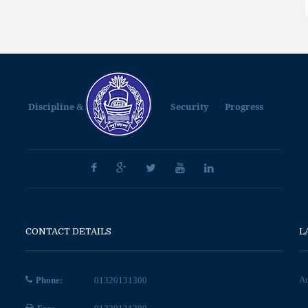
Discipline &
Security
Progress
CONTACT DETAILS
L
Au
Phone:
01320131300