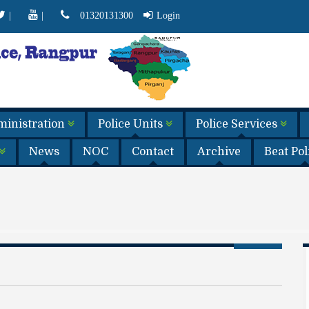
|
|
01320131300
Login
dministration
Police Units
Police Services
News
NOC
Contact
Archive
Beat Po