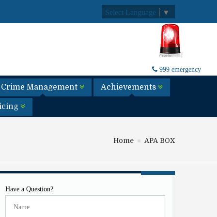
Select Language
▼
999 emergency
Crime Management
Achievements
licing
Home
APA BOX
Have a Question?