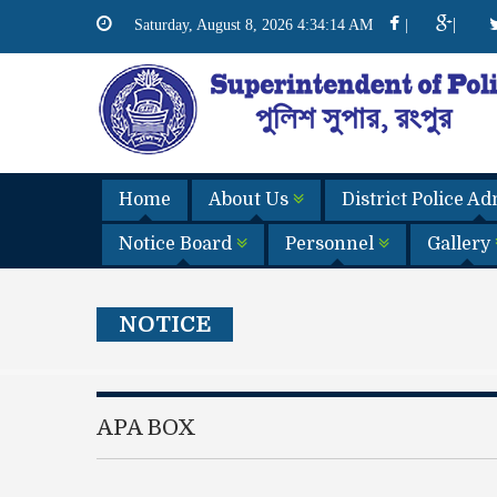
|
Saturday, August 8, 2026 4:34:15 AM
|
Home
About Us
District Police A
Notice Board
Personnel
Gallery
NOTICE
APA BOX