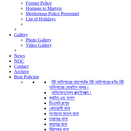
Former Police
Homage to Martyrs
Meritorious Police Personnel
List of Holidays
+
Gallery
Photo Gallery
Video Gallery
+
News
NOC
Contact
Archive
Beat Policing
বিট অফিসারের নাম/পদবি• বিট অফিসারের ছবি• বিট
অফিসারের মোবাইল নম্বর।
অভিযোগ/তথ্য বক্স/ইনবক্স।
ক্রাইম এন্ড অপস্
ডিএসবি,রংপুর
কোতয়ালী থানা
গংগাচড়া মডেল থানা
তারাগঞ্জ থানা
বদরগঞ্জ থানা
মিঠাপুকুর থানা