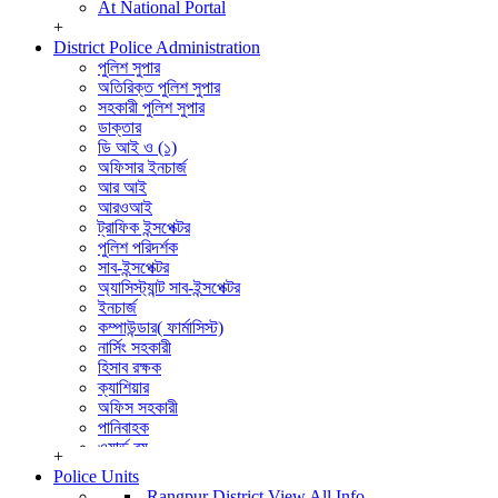
At National Portal
+
District Police Administration
পুলিশ সুপার
অতিরিক্ত পুলিশ সুপার
সহকারী পুলিশ সুপার
ডাক্তার
ডি আই ও (১)
অফিসার ইনচার্জ
আর আই
আরওআই
ট্রাফিক ইন্সপেক্টর
পুলিশ পরিদর্শক
সাব-ইন্সপেক্টর
অ্যাসিস্ট্যান্ট সাব-ইন্সপেক্টর
ইনচার্জ
কম্পাউন্ডার( ফার্মাসিস্ট)
নার্সিং সহকারী
হিসাব রক্ষক
ক্যাশিয়ার
অফিস সহকারী
পানিবাহক
ওয়ার্ড বয়
+
বার্বুচী
Police Units
পুলিশ পরিদর্শক (তদন্ত)
Rangpur District
View All Info