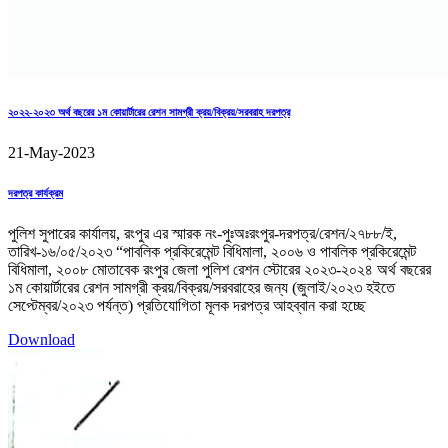
২০২২-২০২৩ অর্থ বছরের ১ম কোয়ার্টারের রেশন সামগ্রী ক্রয়/বিক্রয়/সরবরাহ দরপত্র
21-May-2023
দরপত্র কার্যক্রম
পুলিশ সুপারের কার্যালয়, রংপুর এর স্মারক নং-পুঃঅঃরংপুর-দরপত্র/রেশন/২৭৮৮/ই,
তারিখ-১৬/০৫/২০২৩ “পাবলিক প্রকিরেমেন্ট বিধিমালা, ২০০৬ ও পাবলিক প্রকিরেমেন্ট
বিধিমালা, ২০০৮ মোতাবেক রংপুর জেলা পুলিশ রেশন স্টোরের ২০২৩-২০২৪ অর্থ বছরের
১ম কোয়ার্টারের রেশন সামগ্রী ক্রয়/বিক্রয়/সরবরাহের জন্য (জুলাই/২০২৩ হইতে
সেপ্টেম্বর/২০২৩ পর্যন্ত) প্রতিযোগিতা মূলক দরপত্র আহব্বান করা হচ্ছে
Download