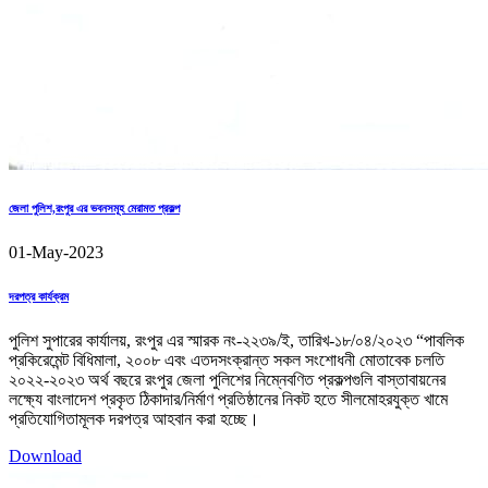
জেলা পুলিশ,রংপুর এর ভবনসমূহ মেরামত প্রকল্প
01-May-2023
দরপত্র কার্যক্রম
পুলিশ সুপারের কার্যালয়, রংপুর এর স্মারক নং-২২৩৯/ই, তারিখ-১৮/০৪/২০২৩ “পাবলিক
প্রকিরেমেন্ট বিধিমালা, ২০০৮ এবং এতদসংক্রান্ত সকল সংশোধনী মোতাবেক চলতি
২০২২-২০২৩ অর্থ বছরে রংপুর জেলা পুলিশের নিম্নেবণিত প্রকল্পগুলি বাস্তাবায়নের
লক্ষ্যে বাংলাদেশ প্রকৃত ঠিকাদার/নির্মাণ প্রতিষ্ঠানের নিকট হতে সীলমোহরযুক্ত খামে
প্রতিযোগিতামূলক দরপত্র আহবান করা হচ্ছে।
Download