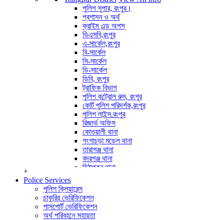
পুলিশ পরিদর্শক (অপারেশন)
পুলিশ সুপার, রংপুর।
অপারেটর সাইবার ক্রাইম
প্রশাসন ও অর্থ
View All Info
ক্রাইম এন্ড অপস্
ডিএসবি,রংপুর
এ-সার্কেল,রংপুর
বি-সার্কেল
সি-সার্কেল
ডি-সার্কেল
ডিবি, রংপুর
ট্রাফিক বিভাগ
পুলিশ কন্ট্রোল রুম, রংপুর
কোর্ট পুলিশ পরিদর্শক,রংপুর
পুলিশ লাইন্স.রংপুর
রিজার্ভ অফিস
কোতয়ালী থানা
গংগাচড়া মডেল থানা
তারাগঞ্জ থানা
বদরগঞ্জ থানা
মিঠাপুকুর থানা
+
পীরগঞ্জ থানা
Police Services
কাউনিয়া থানা
পুলিশ ক্লিয়ারেন্স
পীরগাছা থানা
চাকুরির ভেরিফিকেশন
ভেন্ডাবাড়ী তদন্ত কেন্দ্র
পাসপোর্ট ভেরিফিকেশন
বৈরাতিহাট তদন্ত কেন্দ্র
অর্থ পরিবহনে সহায়তা