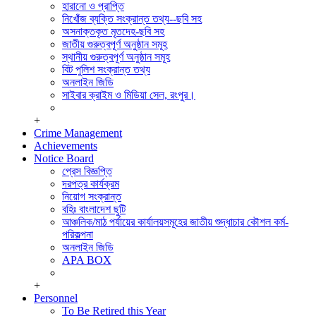
সিডিএমএস শাখা
হারানো ও প্রাপ্তি
পুলিশ ক্লিয়ারেন্স অ্যান্ড মিডিয়া সেল।
নিখোঁজ ব্যক্তি সংক্রান্ত তথ্য--ছবি সহ
সাইবার ক্রাইম এন্ড মিডিয়া সেল, রংপুর।
অসনাক্তকৃত মৃতদেহ-ছবি সহ
পুলিশ হাসপাতাল,রংপুর
জাতীয় গুরুত্বপূর্ণ অনুষ্ঠান সমূহ
মোটরযান শাখা
স্থানীয় গুরুত্বপূর্ণ অনুষ্ঠান সমূহ
রেশন ষ্টোর
বিট পুলিশ সংক্রান্ত তথ্য
অফিস সেকশন
অনলাইন জিডি
হিসাব শাখা,রংপুর
সাইবার ক্রাইম ও মিডিয়া সেল, রংপুর।
+
Crime Management
Achievements
Notice Board
প্রেস বিজ্ঞপ্তি
দরপত্র কার্যক্রম
নিয়োগ সংক্রান্ত
বহিঃ বাংলাদেশ ছুটি
আঞ্চলিক/মাঠ পর্যায়ের কার্যালয়সমূহের জাতীয় শুদ্ধাচার কৌশল কর্ম-
পরিকল্পনা
অনলাইন জিডি
APA BOX
+
Personnel
To Be Retired this Year