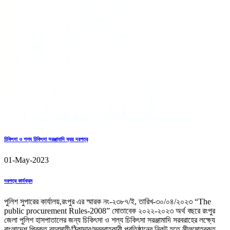
চিকিৎসা ও শল্য চিকিৎসা সরঞ্জামাদি ক্রয় দরপত্র
01-May-2023
দরপত্র কার্যক্রম
পুলিশ সুপারের কার্যালয়,রংপুর এর স্মারক নং-২৩৮৭/ই, তারিখ-৩০/০৪/২০২৩ “The
public procurement Rules-2008” মোতাবেক ২০২২-২০২৩ অর্থ বছরে রংপুর
জেলা পুলিশ হাসপাতালের জন্য চিকিৎসা ও শল্য চিকিৎসা সরঞ্জামাদি সরবরাহের লক্ষ্যে
বাংলাদেশ প্রিকৃত ব্যবসায়ী/ঠিকাদার/সরবরাহকারী প্রতিষ্ঠানের নিকট হতে সীলমোহরকৃত