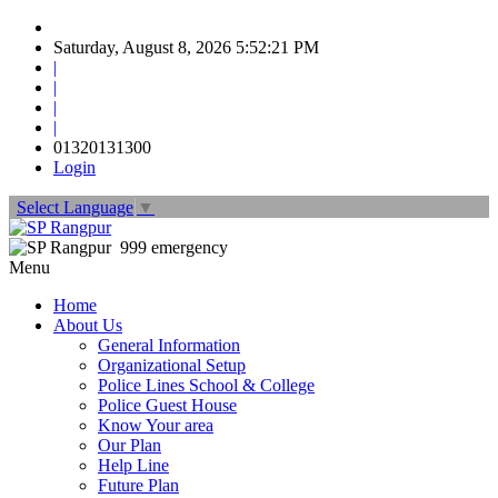
Saturday, August 8, 2026 5:52:23 PM
|
|
|
|
01320131300
Login
Select Language
▼
999 emergency
Menu
Home
About Us
General Information
Organizational Setup
Police Lines School & College
Police Guest House
Know Your area
Our Plan
Help Line
Future Plan