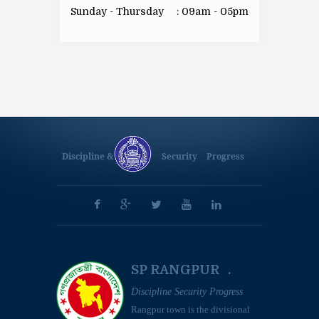
Sunday - Thursday
: 09am - 05pm
Discipline &
Security
Progress
SP RANGPUR .
Discipline Security Progress
Rangpur town is the divisional