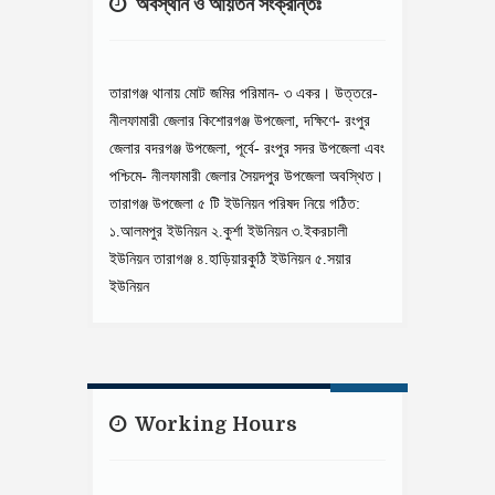
অবস্থান ও আয়তন সংক্রান্তঃ
তারাগঞ্জ থানায় মোট জমির পরিমান- ৩ একর। উত্তরে-
নীলফামারী জেলার কিশোরগঞ্জ উপজেলা, দক্ষিণে- রংপুর
জেলার বদরগঞ্জ উপজেলা, পূর্বে- রংপুর সদর উপজেলা এবং
পশ্চিমে- নীলফামারী জেলার সৈয়দপুর উপজেলা অবস্থিত।
তারাগঞ্জ উপজেলা ৫ টি ইউনিয়ন পরিষদ নিয়ে গঠিত:
১.আলমপুর ইউনিয়ন ২.কুর্শা ইউনিয়ন ৩.ইকরচালী
ইউনিয়ন তারাগঞ্জ ৪.হাড়িয়ারকুঠি ইউনিয়ন ৫.সয়ার
ইউনিয়ন
Working Hours