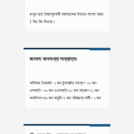
রংপুর হতে সৈয়দপুরগামী মহাসড়কের উত্তর পাশ্বে প্রায়
1 কিঃ মিঃ ভিতরে।
জনবল/ জনসংখ্যা সংক্রান্তঃ
অফিসার ইনচার্জ= ১ জন ইন্সপেক্টর তদন্ত= ০১ জন
এসআই= ০৯ জন এএসআই=১১ জন নায়েক=০১ জন
কনস্টবল=৪৯ জন বাবুর্চি=১ জন
পরিচ্ছন্ন কর্মী= ১ জন