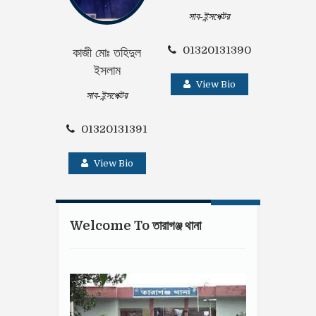
সাব-ইন্সপেক্টর
মোঃ আসাদু
01320131390
কাজী মোঃ তহিদুল
সাব-ইন্স
ইসলাম
View Bio
01320
সাব-ইন্সপেক্টর
Vie
01320131391
View Bio
Welcome To তারাগঞ্জ থানা