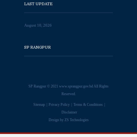
LAST UPDATE
August 10, 2026
SP RANGPUR
SP Rangpur © 2021
www.sprangpur.gov.bd
All Rights
Reserved.
Sitemap
Privacy Policy
Terms & Conditions
Disclaimer
Design by
ZS Technologies