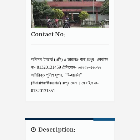
Contact No:
অফিসার ইনচার্জ (ওসি) # তারাগঞ্জ থানা,রংপুর- মোবাইল
নং- 01320131459 টেলিফোন- ০৫২২৮-৫৬০২২
অতিরিক্ত পুলিশ সুপার, "বি-সার্কেল"
(#তারাগঞ্জ/#বদরগঞ্জ) রংপুর জেলা। মোবাইল নং-
01320131351
Description: