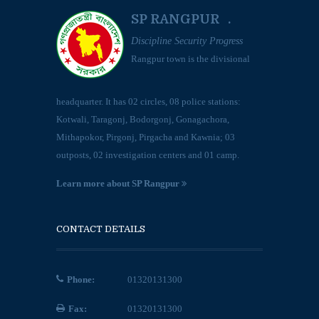
SP RANGPUR .
Discipline Security Progress
Rangpur town is the divisional
headquarter. It has 02 circles, 08 police stations:
Kotwali, Taragonj, Bodorgonj, Gonagachora,
Mithapokor, Pirgonj, Pirgacha and Kawnia; 03
outposts, 02 investigation centers and 01 camp.
Learn more about SP Rangpur
CONTACT DETAILS
Phone:
01320131300
Fax:
01320131300