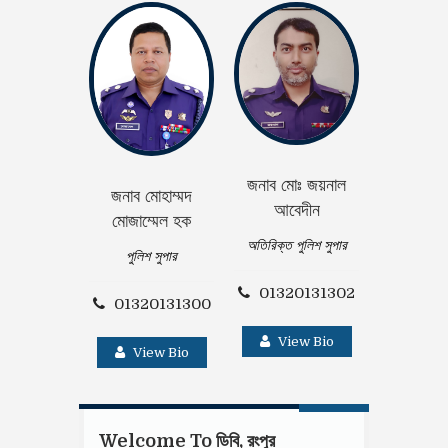
জনাব মোঃ জয়নাল
জনাব মোহাম্মদ
জনাব সুশান্ত
আবেদীন
মোজাম্মেল হক
অতিরিক্ত পু
অতিরিক্ত পুলিশ সুপার
পুলিশ সুপার
01320
01320131302
01320131300
Vie
View Bio
View Bio
Welcome To ডিবি, রংপুর