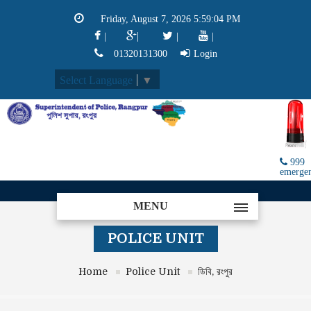
Friday, August 7, 2026 5:59:04 PM
|
|
|
|
01320131300
Login
Select Language
▼
999
emerge
MENU
POLICE UNIT
Home
Police Unit
ডিবি, রংপুর