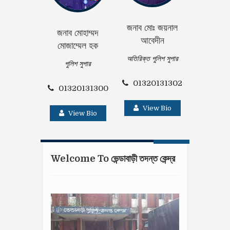
জনাব মোঃ জয়নাল
জনাব মোহাম্মদ
জনাব সুশান্ত
আবেদীন
মোজাম্মেল হক
অতিরিক্ত পু
অতিরিক্ত পুলিশ সুপার
পুলিশ সুপার
01320
01320131302
01320131300
Vie
View Bio
View Bio
Welcome To ভেন্ডাবাড়ী তদন্ত কেন্দ্র