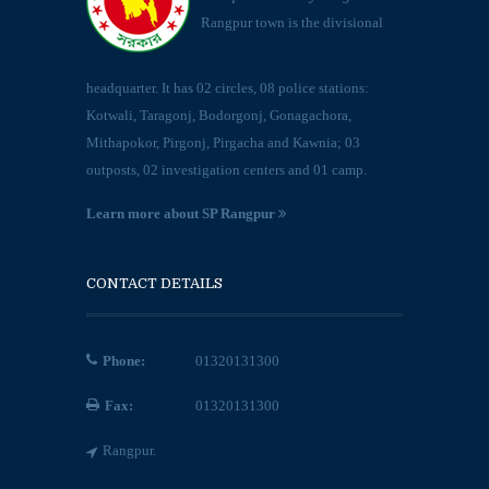
Rangpur town is the divisional
headquarter. It has 02 circles, 08 police stations:
Kotwali, Taragonj, Bodorgonj, Gonagachora,
Mithapokor, Pirgonj, Pirgacha and Kawnia; 03
outposts, 02 investigation centers and 01 camp.
Learn more about SP Rangpur
CONTACT DETAILS
Phone:
01320131300
Fax:
01320131300
Rangpur.