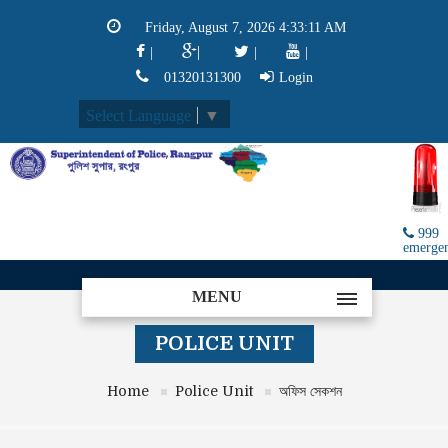
Friday, August 7, 2026 4:33:12 AM
|
|
|
|
01320131300
Login
Select Language
▼
999
emerge
MENU
POLICE UNIT
Home
Police Unit
অফিস সেকশন