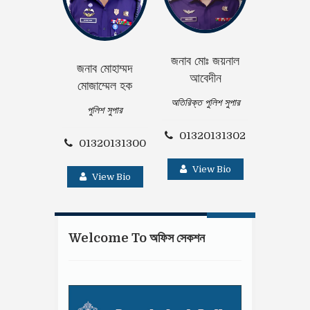
জনাব মোঃ জয়নাল
জনাব মোহাম্মদ
জনাব সুশান্ত
আবেদীন
মোজাম্মেল হক
অতিরিক্ত পু
অতিরিক্ত পুলিশ সুপার
পুলিশ সুপার
01320
01320131302
01320131300
Vie
View Bio
View Bio
Welcome To অফিস সেকশন