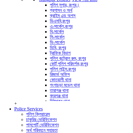
পুলিশ পরিদর্শক (অপারেশন)
পুলিশ সুপার, রংপুর।
অপারেটর সাইবার ক্রাইম
প্রশাসন ও অর্থ
View All Info
ক্রাইম এন্ড অপস্
ডিএসবি,রংপুর
এ-সার্কেল,রংপুর
বি-সার্কেল
সি-সার্কেল
ডি-সার্কেল
ডিবি, রংপুর
ট্রাফিক বিভাগ
পুলিশ কন্ট্রোল রুম, রংপুর
কোর্ট পুলিশ পরিদর্শক,রংপুর
পুলিশ লাইন্স.রংপুর
রিজার্ভ অফিস
কোতয়ালী থানা
গংগাচড়া মডেল থানা
তারাগঞ্জ থানা
বদরগঞ্জ থানা
মিঠাপুকুর থানা
+
পীরগঞ্জ থানা
Police Services
কাউনিয়া থানা
পুলিশ ক্লিয়ারেন্স
পীরগাছা থানা
চাকুরির ভেরিফিকেশন
ভেন্ডাবাড়ী তদন্ত কেন্দ্র
পাসপোর্ট ভেরিফিকেশন
বৈরাতিহাট তদন্ত কেন্দ্র
অর্থ পরিবহনে সহায়তা