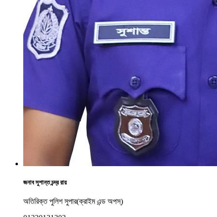
জনাব সুশান্ত চন্দ্র রায়
অতিরিক্ত পুলিশ সুপার(ক্রাইম এন্ড অপস্)