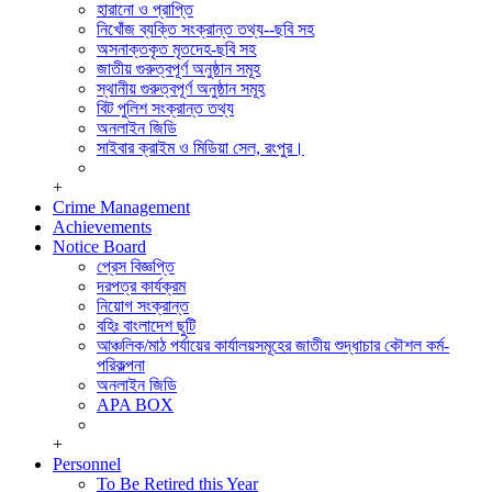
সিডিএমএস শাখা
হারানো ও প্রাপ্তি
পুলিশ ক্লিয়ারেন্স অ্যান্ড মিডিয়া সেল।
নিখোঁজ ব্যক্তি সংক্রান্ত তথ্য--ছবি সহ
সাইবার ক্রাইম এন্ড মিডিয়া সেল, রংপুর।
অসনাক্তকৃত মৃতদেহ-ছবি সহ
পুলিশ হাসপাতাল,রংপুর
জাতীয় গুরুত্বপূর্ণ অনুষ্ঠান সমূহ
মোটরযান শাখা
স্থানীয় গুরুত্বপূর্ণ অনুষ্ঠান সমূহ
রেশন ষ্টোর
বিট পুলিশ সংক্রান্ত তথ্য
অফিস সেকশন
অনলাইন জিডি
হিসাব শাখা,রংপুর
সাইবার ক্রাইম ও মিডিয়া সেল, রংপুর।
+
Crime Management
Achievements
Notice Board
প্রেস বিজ্ঞপ্তি
দরপত্র কার্যক্রম
নিয়োগ সংক্রান্ত
বহিঃ বাংলাদেশ ছুটি
আঞ্চলিক/মাঠ পর্যায়ের কার্যালয়সমূহের জাতীয় শুদ্ধাচার কৌশল কর্ম-
পরিকল্পনা
অনলাইন জিডি
APA BOX
+
Personnel
To Be Retired this Year