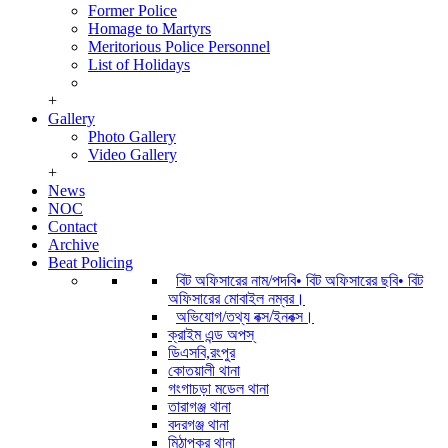
Former Police
Homage to Martyrs
Meritorious Police Personnel
List of Holidays
+
Gallery
Photo Gallery
Video Gallery
+
News
NOC
Contact
Archive
Beat Policing
বিট অফিসারের নাম/পদবি• বিট অফিসারের ছবি• বিট
অফিসারের মোবাইল নম্বর।
অভিযোগ/তথ্য বক্স/ইনবক্স।
ক্রাইম এন্ড অপস্
ডিএসবি,রংপুর
কোতয়ালী থানা
গংগাচড়া মডেল থানা
তারাগঞ্জ থানা
বদরগঞ্জ থানা
মিঠাপুকুর থানা