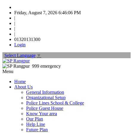
Friday, August 7, 2026 6:46:08 PM
|
|
|
|
01320131300
Login
Select Language
▼
999 emergency
Menu
Home
About Us
General Information
Organizational Setup
Police Lines School & College
Police Guest House
Know Your area
Our Plan
Help Line
Future Plan