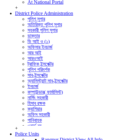
At National Portal
+
District Police Administration
পুলিশ সুপার
অতিরিক্ত পুলিশ সুপার
সহকারী পুলিশ সুপার
ডাক্তার
ডি আই ও (১)
অফিসার ইনচার্জ
আর আই
আরওআই
ট্রাফিক ইন্সপেক্টর
পুলিশ পরিদর্শক
সাব-ইন্সপেক্টর
অ্যাসিস্ট্যান্ট সাব-ইন্সপেক্টর
ইনচার্জ
কম্পাউন্ডার( ফার্মাসিস্ট)
নার্সিং সহকারী
হিসাব রক্ষক
ক্যাশিয়ার
অফিস সহকারী
পানিবাহক
ওয়ার্ড বয়
+
বার্বুচী
Police Units
পুলিশ পরিদর্শক (তদন্ত)
Rangpur District
View All Info