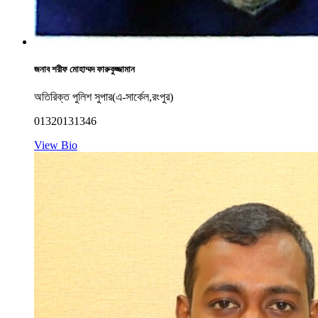
জনাব শরীফ মোহাম্মদ ফারুকুজ্জামান
অতিরিক্ত পুলিশ সুপার(এ-সার্কেল,রংপুর)
01320131346
View Bio