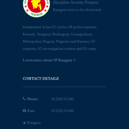
Discipline Security Progress
Rangpur town is the divisional
headquarter. It has 02 circles, 08 police stations:
Kotwali, Taragonj, Bodorgonj, Gonagachora,
Mithapokor, Pirgonj, Pirgacha and Kawnia; 03
outposts, 02 investigation centers and 01 camp.
Learn more about SP Rangpur
CONTACT DETAILS
Phone:
01320131300
Fax:
01320131300
Rangpur.