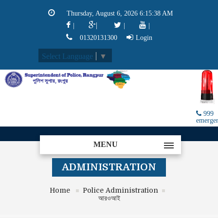
Thursday, August 6, 2026 6:15:38 AM
|
|
|
|
01320131300
Login
Select Language
▼
999
emerge
MENU
ADMINISTRATION
Home
Police Administration
আরওআই