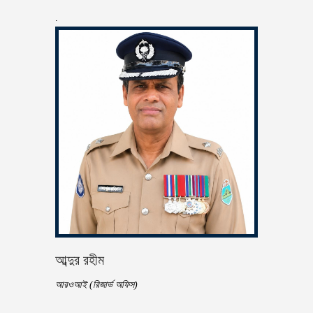
.
আব্দুর রহীম
আরওআই (রিজার্ভ অফিস)