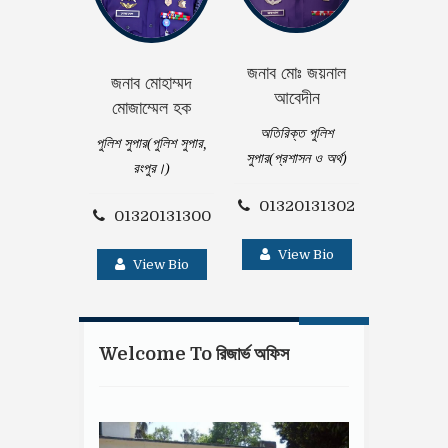
জনাব মোঃ জয়নাল
জনাব মোহাম্মদ
জনাব সুশান্ত
আবেদীন
মোজাম্মেল হক
অতিরিক্ত
অতিরিক্ত পুলিশ
পুলিশ সুপার(পুলিশ সুপার,
সুপার(ক্রাইম
সুপার(প্রশাসন ও অর্থ)
রংপুর।)
01320
01320131302
01320131300
Vie
View Bio
View Bio
Welcome To রিজার্ভ অফিস