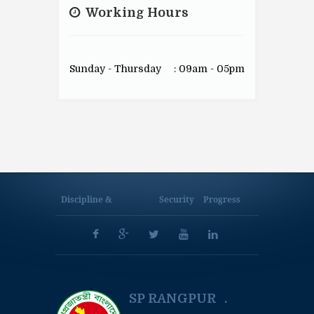
Working Hours
Sunday - Thursday
: 09am - 05pm
Discipline &
Security
Progress
SP RANGPUR .