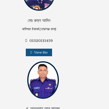
মোঃ রুহুল আমিন
অফিসার ইনচার্জ (তারাগঞ্জ থানা)
01320131459
View Bio
খ. আব্দুল্লাহ আল মাহমুদ