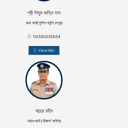
শ্রী পিযুষ কান্তি দাস
আর আই(পুলিশ লাইন্স.রংপুর)
01320131634
View Bio
আব্দুর রহীম
আরওআই (রিজার্ভ অফিস)