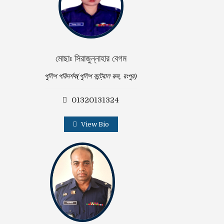
মোছাঃ সিরাজুন্নাহার বেগম
পুলিশ পরিদর্শক(পুলিশ কন্ট্রোল রুম, রংপুর)
01320131324
View Bio