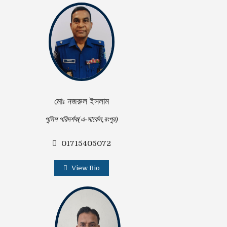
মোঃ নজরুল ইসলাম
পুলিশ পরিদর্শক(এ-সার্কেল,রংপুর)
01715405072
View Bio