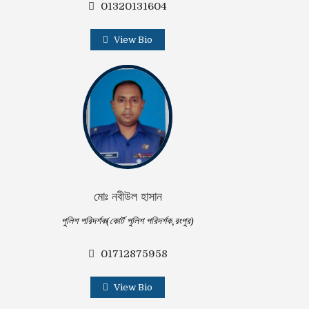
01320131604
View Bio
মোঃ নবীউল হাসান
পুলিশ পরিদর্শক(কোর্ট পুলিশ পরিদর্শক,রংপুর)
01712875958
View Bio