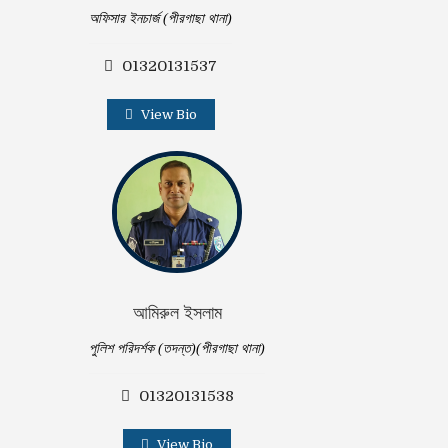
অফিসার ইনচার্জ (পীরগাছা থানা)
01320131537
View Bio
আমিরুল ইসলাম
পুলিশ পরিদর্শক (তদন্ত)(পীরগাছা থানা)
01320131538
View Bio