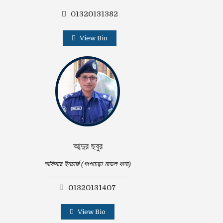
01320131382
View Bio
আব্দুর ছবুর
অফিসার ইনচার্জ (গংগাচড়া মডেল থানা)
01320131407
View Bio