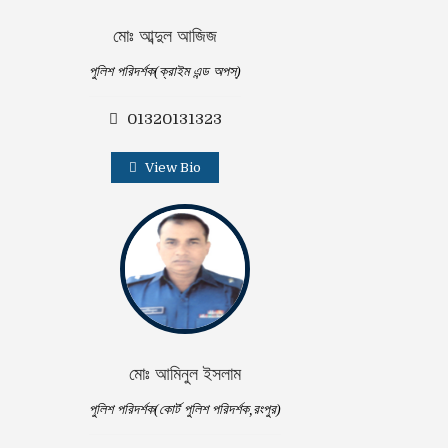
মোঃ আব্দুল আজিজ
পুলিশ পরিদর্শক(ক্রাইম এন্ড অপস্)
01320131323
View Bio
মোঃ আমিনুল ইসলাম
পুলিশ পরিদর্শক(কোর্ট পুলিশ পরিদর্শক,রংপুর)