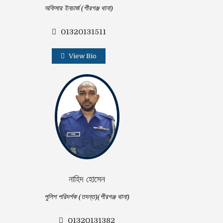
অফিসার ইনচার্জ (পীরগঞ্জ থানা)
01320131511
View Bio
নাহিদ হোসেন
পুলিশ পরিদর্শক (তদন্ত)(পীরগঞ্জ থানা)
01320131382