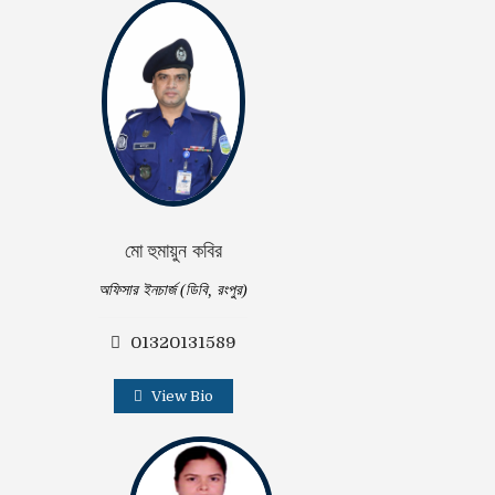
মো হুমায়ুন কবির
অফিসার ইনচার্জ (ডিবি, রংপুর)
01320131589
View Bio