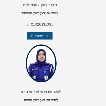
জনাব সন্‌জয় কুমার সরকার
অতিরিক্ত পুলিশ সুপার( বি-সার্কেল)
01320131351
View Bio
জনাব আসিফা আফরোজ আদরী
সহকারী পুলিশ সুপার (সি-সার্কেল)