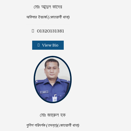
মোঃ আব্দুল কাদের
অফিসার ইনচার্জ (কোতয়ালী থানা)
01320131381
View Bio
মোঃ জহুরুল হক
পুলিশ পরিদর্শক (তদন্ত)(কোতয়ালী থানা)