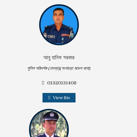
আবু হানিফ সরকার
পুলিশ পরিদর্শক (তদন্ত)(গংগাচড়া মডেল থানা)
01320131408
View Bio