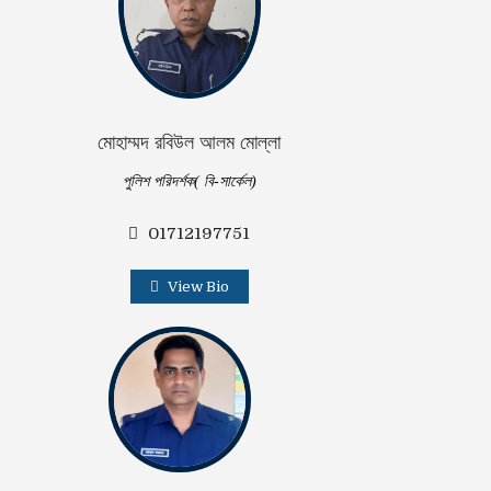
মোহাম্মদ রবিউল আলম মোল্লা
পুলিশ পরিদর্শক( বি-সার্কেল)
01712197751
View Bio