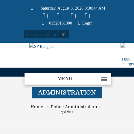
Saturday, August 8, 2026 9:30:46 AM
|
|
|
|
01320131300
Login
Select Language
▼
999
emerge
MENU
ADMINISTRATION
Home
Police Administration
ক্যাশিয়ার
.