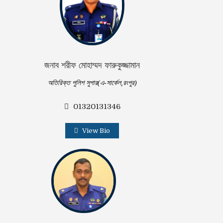
জনাব শরীফ মোহাম্মদ ফারুকুজ্জামান
অতিরিক্ত পুলিশ সুপার(এ-সার্কেল,রংপুর)
01320131346
View Bio