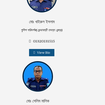
মোঃ খাইরুল ইসলাম
পুলিশ পরিদর্শক(ভেন্ডাবাড়ী তদন্ত কেন্দ্র)
01320131515
View Bio
মোঃ সেলিম মালিক