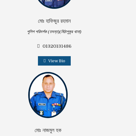
মোঃ হাফিজুর রহমান
পুলিশ পরিদর্শক (তদন্ত)(মিঠাপুকুর থানা)
01320131486
View Bio
মোঃ নাজমুল হক