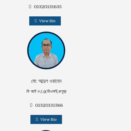
01320131635
View Bio
মো: আব্দুল ওয়াহেদ
ডি আই ও (১)(ডিএসবি,রংপুর)
01320131366
View Bio