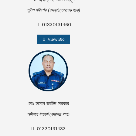
পুলিশ পরিদর্শক (তদন্ত)(তারাগঞ্জ থানা)
01320131460
View Bio
মোঃ হাসান জাহিদ সরকার
অফিসার ইনচার্জ (বদরগঞ্জ থানা)
01320131433