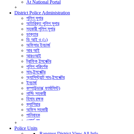
At National Portal
+
District Police Administration
পুলিশ সুপার
অতিরিক্ত পুলিশ সুপার
সহকারী পুলিশ সুপার
ডাক্তার
ডি আই ও (১)
অফিসার ইনচার্জ
আর আই
আরওআই
ট্রাফিক ইন্সপেক্টর
পুলিশ পরিদর্শক
সাব-ইন্সপেক্টর
অ্যাসিস্ট্যান্ট সাব-ইন্সপেক্টর
ইনচার্জ
কম্পাউন্ডার( ফার্মাসিস্ট)
নার্সিং সহকারী
হিসাব রক্ষক
ক্যাশিয়ার
অফিস সহকারী
পানিবাহক
ওয়ার্ড বয়
+
বার্বুচী
Police Units
পুলিশ পরিদর্শক (তদন্ত)
Rangpur District
View All Info