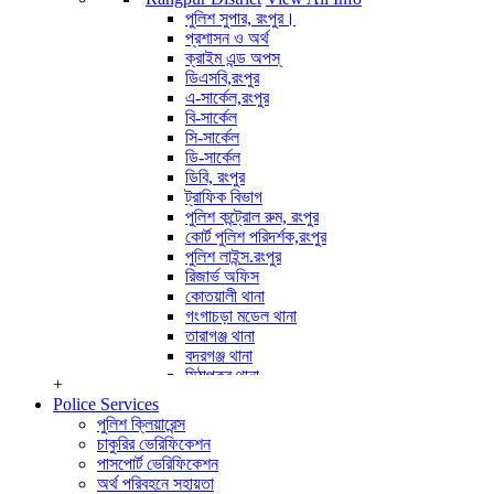
পুলিশ পরিদর্শক (অপারেশন)
পুলিশ সুপার, রংপুর।
অপারেটর সাইবার ক্রাইম
প্রশাসন ও অর্থ
View All Info
ক্রাইম এন্ড অপস্
ডিএসবি,রংপুর
এ-সার্কেল,রংপুর
বি-সার্কেল
সি-সার্কেল
ডি-সার্কেল
ডিবি, রংপুর
ট্রাফিক বিভাগ
পুলিশ কন্ট্রোল রুম, রংপুর
কোর্ট পুলিশ পরিদর্শক,রংপুর
পুলিশ লাইন্স.রংপুর
রিজার্ভ অফিস
কোতয়ালী থানা
গংগাচড়া মডেল থানা
তারাগঞ্জ থানা
বদরগঞ্জ থানা
মিঠাপুকুর থানা
+
পীরগঞ্জ থানা
Police Services
কাউনিয়া থানা
পুলিশ ক্লিয়ারেন্স
পীরগাছা থানা
চাকুরির ভেরিফিকেশন
ভেন্ডাবাড়ী তদন্ত কেন্দ্র
পাসপোর্ট ভেরিফিকেশন
বৈরাতিহাট তদন্ত কেন্দ্র
অর্থ পরিবহনে সহায়তা