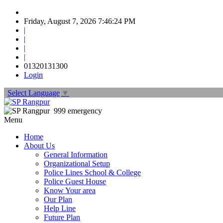
Friday, August 7, 2026 7:46:26 PM
|
|
|
|
01320131300
Login
Select Language
▼
999 emergency
Menu
Home
About Us
General Information
Organizational Setup
Police Lines School & College
Police Guest House
Know Your area
Our Plan
Help Line
Future Plan