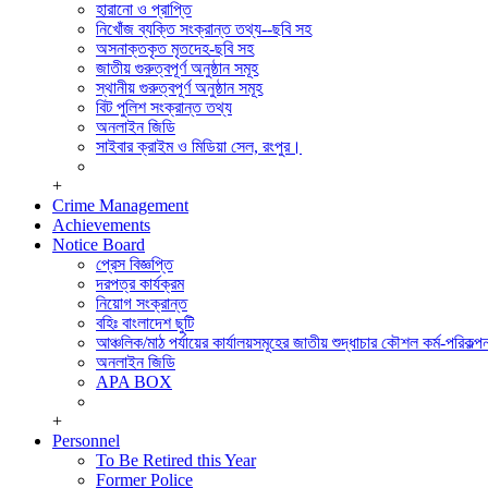
সিডিএমএস শাখা
হারানো ও প্রাপ্তি
পুলিশ ক্লিয়ারেন্স অ্যান্ড মিডিয়া সেল।
নিখোঁজ ব্যক্তি সংক্রান্ত তথ্য--ছবি সহ
সাইবার ক্রাইম এন্ড মিডিয়া সেল, রংপুর।
অসনাক্তকৃত মৃতদেহ-ছবি সহ
পুলিশ হাসপাতাল,রংপুর
জাতীয় গুরুত্বপূর্ণ অনুষ্ঠান সমূহ
মোটরযান শাখা
স্থানীয় গুরুত্বপূর্ণ অনুষ্ঠান সমূহ
রেশন ষ্টোর
বিট পুলিশ সংক্রান্ত তথ্য
অফিস সেকশন
অনলাইন জিডি
হিসাব শাখা,রংপুর
সাইবার ক্রাইম ও মিডিয়া সেল, রংপুর।
+
Crime Management
Achievements
Notice Board
প্রেস বিজ্ঞপ্তি
দরপত্র কার্যক্রম
নিয়োগ সংক্রান্ত
বহিঃ বাংলাদেশ ছুটি
আঞ্চলিক/মাঠ পর্যায়ের কার্যালয়সমূহের জাতীয় শুদ্ধাচার কৌশল কর্ম-পরিকল্পন
অনলাইন জিডি
APA BOX
+
Personnel
To Be Retired this Year
Former Police