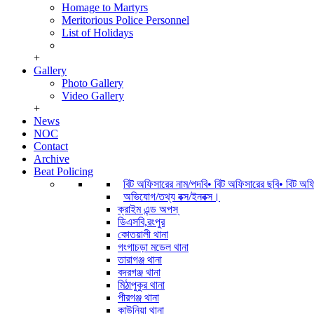
Homage to Martyrs
Meritorious Police Personnel
List of Holidays
+
Gallery
Photo Gallery
Video Gallery
+
News
NOC
Contact
Archive
Beat Policing
বিট অফিসারের নাম/পদবি• বিট অফিসারের ছবি• বিট অ
অভিযোগ/তথ্য বক্স/ইনবক্স।
ক্রাইম এন্ড অপস্
ডিএসবি,রংপুর
কোতয়ালী থানা
গংগাচড়া মডেল থানা
তারাগঞ্জ থানা
বদরগঞ্জ থানা
মিঠাপুকুর থানা
পীরগঞ্জ থানা
কাউনিয়া থানা