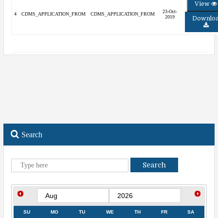
View
23-Oct-
4
CDMS_APPLICATION_FROM
CDMS_APPLICATION_FROM
2019
Downlo
Search
Search
SU
MO
TU
WE
TH
FR
SA