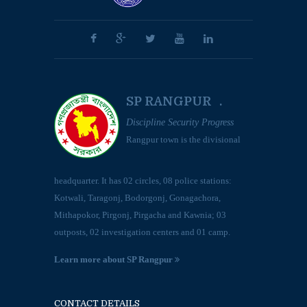
SP RANGPUR .
Discipline Security Progress
Rangpur town is the divisional
headquarter. It has 02 circles, 08 police stations:
Kotwali, Taragonj, Bodorgonj, Gonagachora,
Mithapokor, Pirgonj, Pirgacha and Kawnia; 03
outposts, 02 investigation centers and 01 camp.
Learn more about SP Rangpur
CONTACT DETAILS