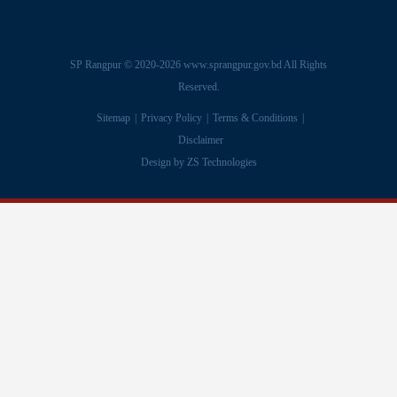
SP Rangpur © 2020-2026
www.sprangpur.gov.bd
All Rights
Reserved.
Sitemap
Privacy Policy
Terms & Conditions
Disclaimer
Design by
ZS Technologies