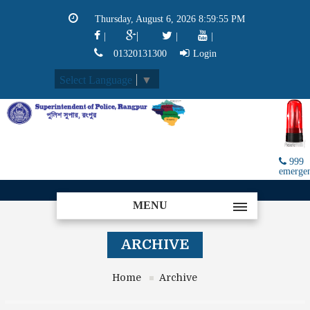
Thursday, August 6, 2026 8:59:56 PM
|
|
|
|
01320131300
Login
Select Language
▼
999
emerge
MENU
ARCHIVE
Home
Archive