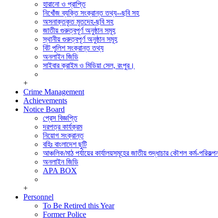
সিডিএমএস শাখা
হারানো ও প্রাপ্তি
পুলিশ ক্লিয়ারেন্স অ্যান্ড মিডিয়া সেল।
নিখোঁজ ব্যক্তি সংক্রান্ত তথ্য--ছবি সহ
সাইবার ক্রাইম এন্ড মিডিয়া সেল, রংপুর।
অসনাক্তকৃত মৃতদেহ-ছবি সহ
পুলিশ হাসপাতাল,রংপুর
জাতীয় গুরুত্বপূর্ণ অনুষ্ঠান সমূহ
মোটরযান শাখা
স্থানীয় গুরুত্বপূর্ণ অনুষ্ঠান সমূহ
রেশন ষ্টোর
বিট পুলিশ সংক্রান্ত তথ্য
অফিস সেকশন
অনলাইন জিডি
হিসাব শাখা,রংপুর
সাইবার ক্রাইম ও মিডিয়া সেল, রংপুর।
+
Crime Management
Achievements
Notice Board
প্রেস বিজ্ঞপ্তি
দরপত্র কার্যক্রম
নিয়োগ সংক্রান্ত
বহিঃ বাংলাদেশ ছুটি
আঞ্চলিক/মাঠ পর্যায়ের কার্যালয়সমূহের জাতীয় শুদ্ধাচার কৌশল কর্ম-পরিকল্পন
অনলাইন জিডি
APA BOX
+
Personnel
To Be Retired this Year
Former Police