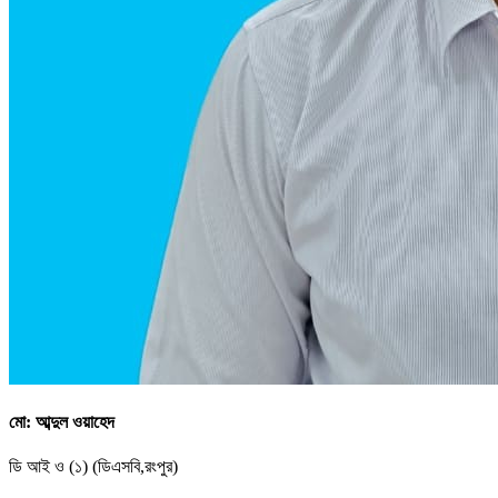
মো: আব্দুল ওয়াহেদ
ডি আই ও (১) (ডিএসবি,রংপুর)