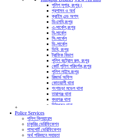
পুলিশ পরিদর্শক (অপারেশন)
পুলিশ সুপার, রংপুর।
অপারেটর সাইবার ক্রাইম
প্রশাসন ও অর্থ
View All Info
ক্রাইম এন্ড অপস্
ডিএসবি,রংপুর
এ-সার্কেল,রংপুর
বি-সার্কেল
সি-সার্কেল
ডি-সার্কেল
ডিবি, রংপুর
ট্রাফিক বিভাগ
পুলিশ কন্ট্রোল রুম, রংপুর
কোর্ট পুলিশ পরিদর্শক,রংপুর
পুলিশ লাইন্স.রংপুর
রিজার্ভ অফিস
কোতয়ালী থানা
গংগাচড়া মডেল থানা
তারাগঞ্জ থানা
বদরগঞ্জ থানা
মিঠাপুকুর থানা
+
পীরগঞ্জ থানা
Police Services
কাউনিয়া থানা
পুলিশ ক্লিয়ারেন্স
পীরগাছা থানা
চাকুরির ভেরিফিকেশন
ভেন্ডাবাড়ী তদন্ত কেন্দ্র
পাসপোর্ট ভেরিফিকেশন
বৈরাতিহাট তদন্ত কেন্দ্র
অর্থ পরিবহনে সহায়তা