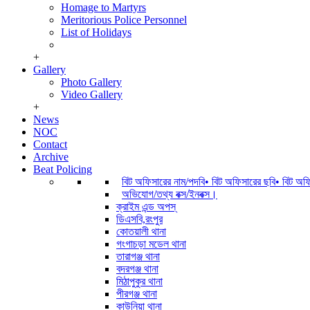
Homage to Martyrs
Meritorious Police Personnel
List of Holidays
+
Gallery
Photo Gallery
Video Gallery
+
News
NOC
Contact
Archive
Beat Policing
বিট অফিসারের নাম/পদবি• বিট অফিসারের ছবি• বিট অ
অভিযোগ/তথ্য বক্স/ইনবক্স।
ক্রাইম এন্ড অপস্
ডিএসবি,রংপুর
কোতয়ালী থানা
গংগাচড়া মডেল থানা
তারাগঞ্জ থানা
বদরগঞ্জ থানা
মিঠাপুকুর থানা
পীরগঞ্জ থানা
কাউনিয়া থানা