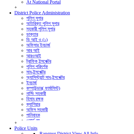
At National Portal
+
District Police Administration
পুলিশ সুপার
অতিরিক্ত পুলিশ সুপার
সহকারী পুলিশ সুপার
ডাক্তার
ডি আই ও (১)
অফিসার ইনচার্জ
আর আই
আরওআই
ট্রাফিক ইন্সপেক্টর
পুলিশ পরিদর্শক
সাব-ইন্সপেক্টর
অ্যাসিস্ট্যান্ট সাব-ইন্সপেক্টর
ইনচার্জ
কম্পাউন্ডার( ফার্মাসিস্ট)
নার্সিং সহকারী
হিসাব রক্ষক
ক্যাশিয়ার
অফিস সহকারী
পানিবাহক
ওয়ার্ড বয়
+
বার্বুচী
Police Units
পুলিশ পরিদর্শক (তদন্ত)
Rangpur District
View All Info