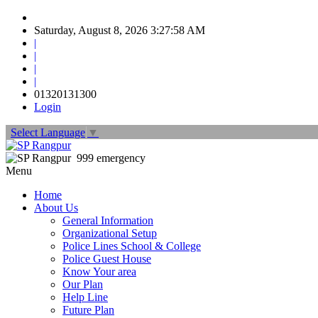
Saturday, August 8, 2026 3:27:59 AM
|
|
|
|
01320131300
Login
Select Language
▼
999 emergency
Menu
Home
About Us
General Information
Organizational Setup
Police Lines School & College
Police Guest House
Know Your area
Our Plan
Help Line
Future Plan