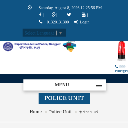
Saturday, August 8, 2026 12:25:56 PM
|
|
|
|
01320131300
Login
Select Language
▼
999
emerge
MENU
POLICE UNIT
Home
Police Unit
প্রশাসন ও অর্থ