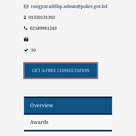
rangpur.addlsp.admin@police.gov.bd
01320131302
02589961243
30
GET A FREE CONSULTATION
Overview
Awards