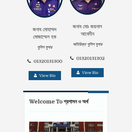
জনাব মোঃ জয়নাল
জনাব মোহাম্মদ
জনাব সুশান্ত
আবেদীন
মোজাম্মেল হক
অতিরিক্ত পু
অতিরিক্ত পুলিশ সুপার
পুলিশ সুপার
01320
01320131302
01320131300
Vie
View Bio
View Bio
Welcome To প্রশাসন ও অর্থ