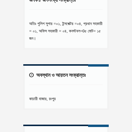
অতিঃ পুলিশ সুপার =০১, ইন্সপেক্টর =০৪, প্রধান সহকারী
= ০১, অফিস সহকারী = ০৪, কনস্টবল=0৫ মোট= ১৫
জন।
অবস্থান ও আয়তন সংক্রান্তঃ
কাচারী বাজার, রংপুর