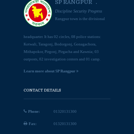
SP RANGPUR .
Discipline Security Progress
Rangpur town is the divisional
headquarter. It has 02 circles, 08 police stations:
Kotwali, Taragonj, Bodorgonj, Gonagachora,
Mithapokor, Pirgonj, Pirgacha and Kawnia; 03
outposts, 02 investigation centers and 01 camp.
Learn more about SP Rangpur
CONTACT DETAILS
Phone:
01320131300
Fax:
01320131300