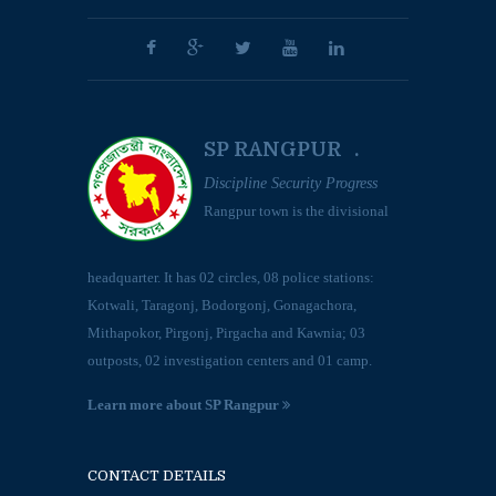
SP RANGPUR .
Discipline Security Progress
Rangpur town is the divisional
headquarter. It has 02 circles, 08 police stations:
Kotwali, Taragonj, Bodorgonj, Gonagachora,
Mithapokor, Pirgonj, Pirgacha and Kawnia; 03
outposts, 02 investigation centers and 01 camp.
Learn more about SP Rangpur
CONTACT DETAILS