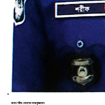
জনাব শরীফ মোহাম্মদ ফারুকুজ্জামান