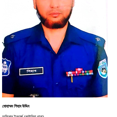
মোহাম্মদ শিহাব উদ্দিন
অফিসার ইনচার্জ (কাউনিয়া থানা)