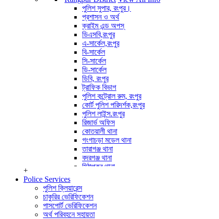
পুলিশ পরিদর্শক (অপারেশন)
পুলিশ সুপার, রংপুর।
অপারেটর সাইবার ক্রাইম
প্রশাসন ও অর্থ
View All Info
ক্রাইম এন্ড অপস্
ডিএসবি,রংপুর
এ-সার্কেল,রংপুর
বি-সার্কেল
সি-সার্কেল
ডি-সার্কেল
ডিবি, রংপুর
ট্রাফিক বিভাগ
পুলিশ কন্ট্রোল রুম, রংপুর
কোর্ট পুলিশ পরিদর্শক,রংপুর
পুলিশ লাইন্স.রংপুর
রিজার্ভ অফিস
কোতয়ালী থানা
গংগাচড়া মডেল থানা
তারাগঞ্জ থানা
বদরগঞ্জ থানা
মিঠাপুকুর থানা
+
পীরগঞ্জ থানা
Police Services
কাউনিয়া থানা
পুলিশ ক্লিয়ারেন্স
পীরগাছা থানা
চাকুরির ভেরিফিকেশন
ভেন্ডাবাড়ী তদন্ত কেন্দ্র
পাসপোর্ট ভেরিফিকেশন
বৈরাতিহাট তদন্ত কেন্দ্র
অর্থ পরিবহনে সহায়তা