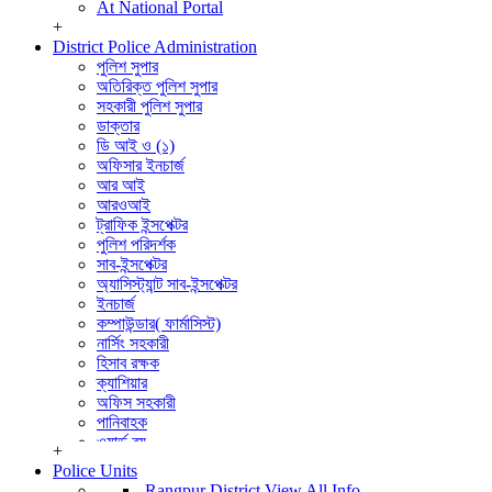
At National Portal
+
District Police Administration
পুলিশ সুপার
অতিরিক্ত পুলিশ সুপার
সহকারী পুলিশ সুপার
ডাক্তার
ডি আই ও (১)
অফিসার ইনচার্জ
আর আই
আরওআই
ট্রাফিক ইন্সপেক্টর
পুলিশ পরিদর্শক
সাব-ইন্সপেক্টর
অ্যাসিস্ট্যান্ট সাব-ইন্সপেক্টর
ইনচার্জ
কম্পাউন্ডার( ফার্মাসিস্ট)
নার্সিং সহকারী
হিসাব রক্ষক
ক্যাশিয়ার
অফিস সহকারী
পানিবাহক
ওয়ার্ড বয়
+
বার্বুচী
Police Units
পুলিশ পরিদর্শক (তদন্ত)
Rangpur District
View All Info