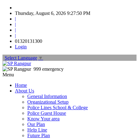
Thursday, August 6, 2026 9:27:52 PM
|
|
|
|
01320131300
Login
Select Language
▼
999 emergency
Menu
Home
About Us
General Information
Organizational Setup
Police Lines School & College
Police Guest House
Know Your area
Our Plan
Help Line
Future Plan