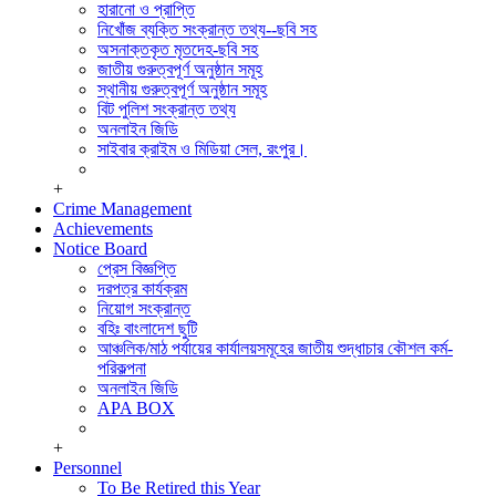
সিডিএমএস শাখা
হারানো ও প্রাপ্তি
পুলিশ ক্লিয়ারেন্স অ্যান্ড মিডিয়া সেল।
নিখোঁজ ব্যক্তি সংক্রান্ত তথ্য--ছবি সহ
সাইবার ক্রাইম এন্ড মিডিয়া সেল, রংপুর।
অসনাক্তকৃত মৃতদেহ-ছবি সহ
পুলিশ হাসপাতাল,রংপুর
জাতীয় গুরুত্বপূর্ণ অনুষ্ঠান সমূহ
মোটরযান শাখা
স্থানীয় গুরুত্বপূর্ণ অনুষ্ঠান সমূহ
রেশন ষ্টোর
বিট পুলিশ সংক্রান্ত তথ্য
অফিস সেকশন
অনলাইন জিডি
হিসাব শাখা,রংপুর
সাইবার ক্রাইম ও মিডিয়া সেল, রংপুর।
+
Crime Management
Achievements
Notice Board
প্রেস বিজ্ঞপ্তি
দরপত্র কার্যক্রম
নিয়োগ সংক্রান্ত
বহিঃ বাংলাদেশ ছুটি
আঞ্চলিক/মাঠ পর্যায়ের কার্যালয়সমূহের জাতীয় শুদ্ধাচার কৌশল কর্ম-
পরিকল্পনা
অনলাইন জিডি
APA BOX
+
Personnel
To Be Retired this Year