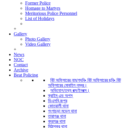
Former Police
Homage to Martyrs
Meritorious Police Personnel
List of Holidays
+
Gallery
Photo Gallery
Video Gallery
+
News
NOC
Contact
Archive
Beat Policing
বিট অফিসারের নাম/পদবি• বিট অফিসারের ছবি• বিট
অফিসারের মোবাইল নম্বর।
অভিযোগ/তথ্য বক্স/ইনবক্স।
ক্রাইম এন্ড অপস্
ডিএসবি,রংপুর
কোতয়ালী থানা
গংগাচড়া মডেল থানা
তারাগঞ্জ থানা
বদরগঞ্জ থানা
মিঠাপুকুর থানা