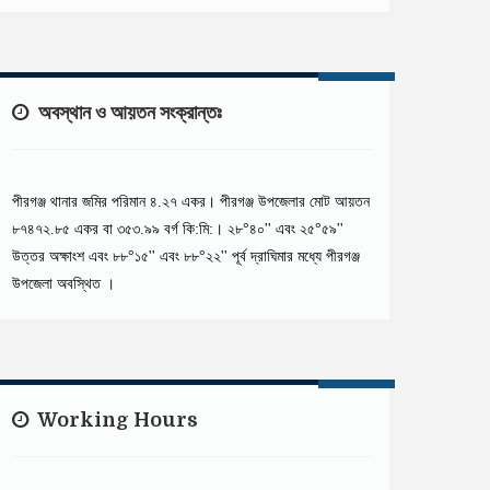
অবস্থান ও আয়তন সংক্রান্তঃ
পীরগঞ্জ থানার জমির পরিমান ৪.২৭ একর। পীরগঞ্জ উপজেলার মোট আয়তন
৮৭৪৭২.৮৫ একর বা ৩৫৩.৯৯ বর্গ কি:মি:। ২৮°৪০'' এবং ২৫°৫৯''
উত্তর অক্ষাংশ এবং ৮৮°১৫'' এবং ৮৮°২২'' পূর্ব দ্রাঘিমার মধ্যে পীরগঞ্জ
উপজেলা অবস্থিত ।
Working Hours