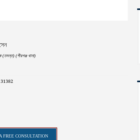
সেন
শক (তদন্ত) (পীরগঞ্জ থানা)
131382
A FREE CONSULTATION