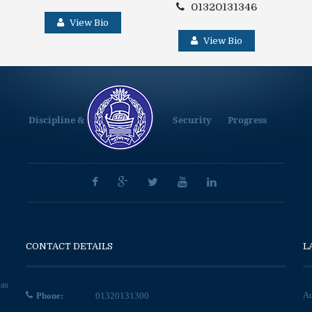
01320131346
View Bio
View Bio
Discipline &
Security
Progress
CONTACT DETAILS
L
has
Au
Phone:
01320131300