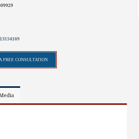
809929
513154169
A FREE CONSULTATION
Media