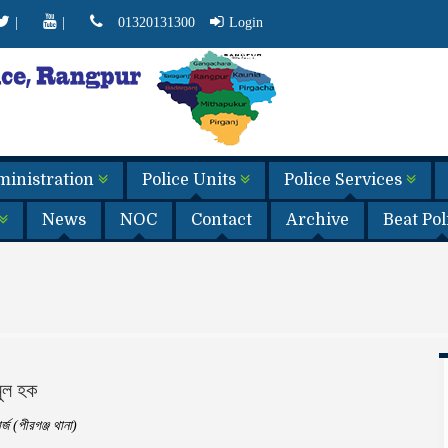
|
|
01320131300
Login
dministration
Police Units
Police Services
News
NOC
Contact
Archive
Beat Po
ুল হক
্জ (পীরগঞ্জ থানা)