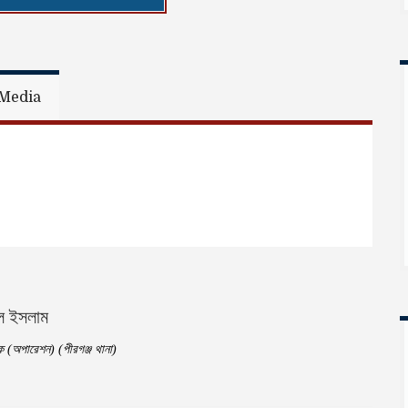
Media
ুল ইসলাম
শক (অপারেশন) (পীরগঞ্জ থানা)