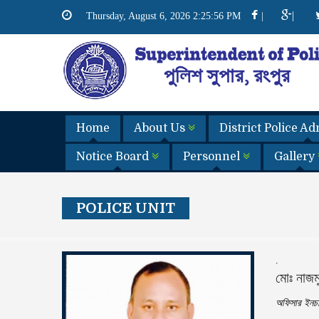
|
Thursday, August 6, 2026 2:25:57 PM
|
Home
About Us
District Police A
Notice Board
Personnel
Gallery
POLICE UNIT
.
মোঃ নাজম
অফিসার ইনচার