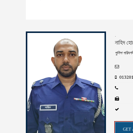
.
নাহিদ হো
পুলিশ পরিদর্
01320
GET 