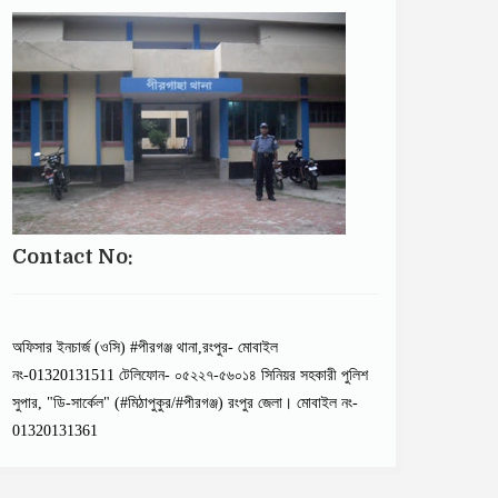
Contact No:
অফিসার ইনচার্জ (ওসি) #পীরগঞ্জ থানা,রংপুর- মোবাইল
নং-01320131511 টেলিফোন- ০৫২২৭-৫৬০১৪ সিনিয়র সহকারী পুলিশ
সুপার, "ডি-সার্কেল" (#মিঠাপুকুর/#পীরগঞ্জ) রংপুর জেলা। মোবাইল নং-
01320131361