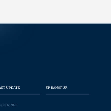
View Bio
View Bio
AST UPDATE
SP RANGPUR
gust 6, 2026