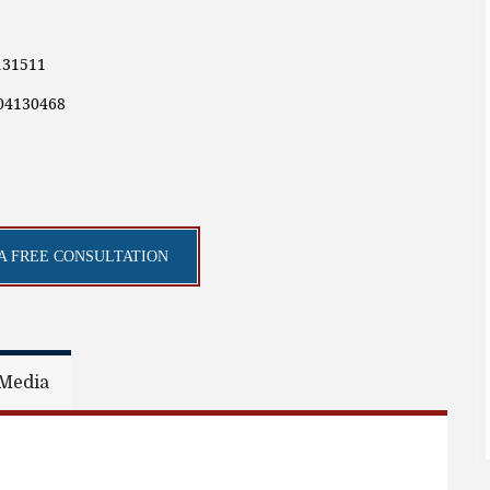
131511
04130468
A FREE CONSULTATION
Media