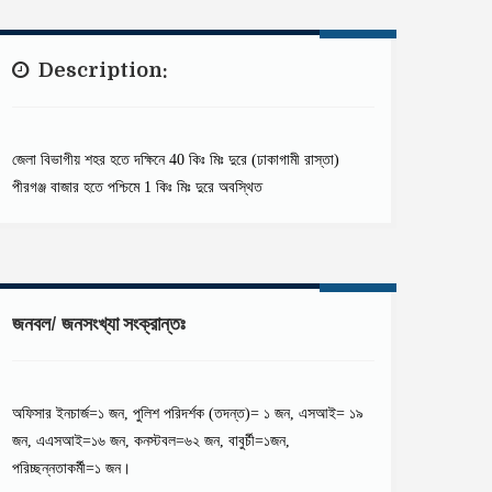
Description:
জেলা বিভাগীয় শহর হতে দক্ষিনে 40 কিঃ মিঃ দুরে (ঢাকাগামী রাস্তা)
পীরগঞ্জ বাজার হতে পশ্চিমে 1 কিঃ মিঃ দুরে অবস্থিত
জনবল/ জনসংখ্যা সংক্রান্তঃ
অফিসার ইনচার্জ=১ জন, পুলিশ পরিদর্শক (তদন্ত)= ১ জন, এসআই= ১৯
জন, এএসআই=১৬ জন, কনস্টবল=৬২ জন, বাবুর্চী=১জন,
পরিচ্ছন্নতাকর্মী=১ জন।