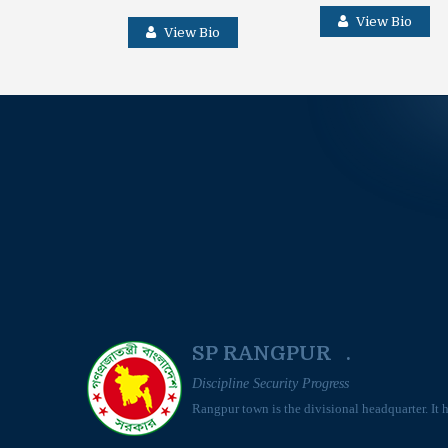
View Bio
View Bio
SP RANGPUR .
Discipline Security Progress
Rangpur town is the divisional headquarter. It 