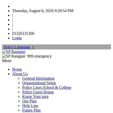
Thursday, August 6, 2026 9:28:56 PM
|
|
|
|
01320131300
Login
Select Language
▼
999 emergency
Menu
Home
About Us
General Information
Organizational Setup
Police Lines School & College
Police Guest House
Know Your area
Our Plan
Help Line
Future Plan