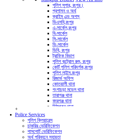
পুলিশ পরিদর্শক (অপারেশন)
পুলিশ সুপার, রংপুর।
অপারেটর সাইবার ক্রাইম
প্রশাসন ও অর্থ
View All Info
ক্রাইম এন্ড অপস্
ডিএসবি,রংপুর
এ-সার্কেল,রংপুর
বি-সার্কেল
সি-সার্কেল
ডি-সার্কেল
ডিবি, রংপুর
ট্রাফিক বিভাগ
পুলিশ কন্ট্রোল রুম, রংপুর
কোর্ট পুলিশ পরিদর্শক,রংপুর
পুলিশ লাইন্স.রংপুর
রিজার্ভ অফিস
কোতয়ালী থানা
গংগাচড়া মডেল থানা
তারাগঞ্জ থানা
বদরগঞ্জ থানা
মিঠাপুকুর থানা
+
পীরগঞ্জ থানা
Police Services
কাউনিয়া থানা
পুলিশ ক্লিয়ারেন্স
পীরগাছা থানা
চাকুরির ভেরিফিকেশন
ভেন্ডাবাড়ী তদন্ত কেন্দ্র
পাসপোর্ট ভেরিফিকেশন
বৈরাতিহাট তদন্ত কেন্দ্র
অর্থ পরিবহনে সহায়তা