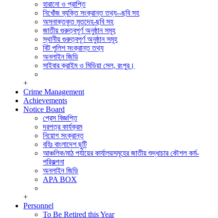
সিডিএমএস শাখা
হারানো ও প্রাপ্তি
পুলিশ ক্লিয়ারেন্স অ্যান্ড মিডিয়া সেল।
নিখোঁজ ব্যক্তি সংক্রান্ত তথ্য--ছবি সহ
সাইবার ক্রাইম এন্ড মিডিয়া সেল, রংপুর।
অসনাক্তকৃত মৃতদেহ-ছবি সহ
পুলিশ হাসপাতাল,রংপুর
জাতীয় গুরুত্বপূর্ণ অনুষ্ঠান সমূহ
মোটরযান শাখা
স্থানীয় গুরুত্বপূর্ণ অনুষ্ঠান সমূহ
রেশন ষ্টোর
বিট পুলিশ সংক্রান্ত তথ্য
অফিস সেকশন
অনলাইন জিডি
হিসাব শাখা,রংপুর
সাইবার ক্রাইম ও মিডিয়া সেল, রংপুর।
+
Crime Management
Achievements
Notice Board
প্রেস বিজ্ঞপ্তি
দরপত্র কার্যক্রম
নিয়োগ সংক্রান্ত
বহিঃ বাংলাদেশ ছুটি
আঞ্চলিক/মাঠ পর্যায়ের কার্যালয়সমূহের জাতীয় শুদ্ধাচার কৌশল কর্ম-
পরিকল্পনা
অনলাইন জিডি
APA BOX
+
Personnel
To Be Retired this Year