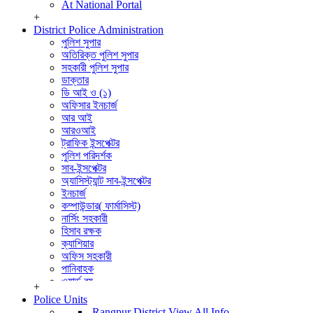
At National Portal
+
District Police Administration
পুলিশ সুপার
অতিরিক্ত পুলিশ সুপার
সহকারী পুলিশ সুপার
ডাক্তার
ডি আই ও (১)
অফিসার ইনচার্জ
আর আই
আরওআই
ট্রাফিক ইন্সপেক্টর
পুলিশ পরিদর্শক
সাব-ইন্সপেক্টর
অ্যাসিস্ট্যান্ট সাব-ইন্সপেক্টর
ইনচার্জ
কম্পাউন্ডার( ফার্মাসিস্ট)
নার্সিং সহকারী
হিসাব রক্ষক
ক্যাশিয়ার
অফিস সহকারী
পানিবাহক
ওয়ার্ড বয়
+
বার্বুচী
Police Units
পুলিশ পরিদর্শক (তদন্ত)
Rangpur District
View All Info