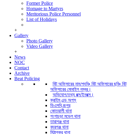
Former Police
Homage to Martyrs
Meritorious Police Personnel
List of Holidays
+
Gallery
Photo Gallery
Video Gallery
+
News
NOC
Contact
Archive
Beat Policing
বিট অফিসারের নাম/পদবি• বিট অফিসারের ছবি• বিট
অফিসারের মোবাইল নম্বর।
অভিযোগ/তথ্য বক্স/ইনবক্স।
ক্রাইম এন্ড অপস্
ডিএসবি,রংপুর
কোতয়ালী থানা
গংগাচড়া মডেল থানা
তারাগঞ্জ থানা
বদরগঞ্জ থানা
মিঠাপুকুর থানা