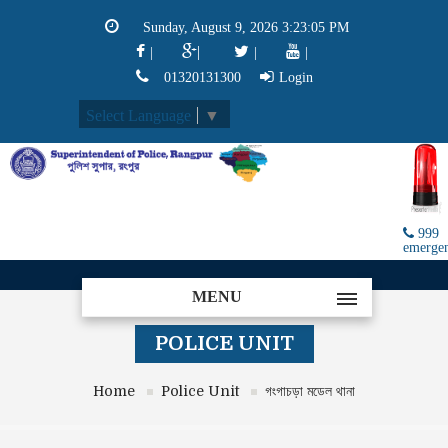
Sunday, August 9, 2026 3:23:05 PM
|
|
|
|
01320131300
Login
Select Language
▼
999
emerge
MENU
POLICE UNIT
Home
Police Unit
গংগাচড়া মডেল থানা