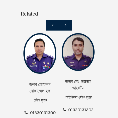
Related
জনাব মোঃ জয়নাল
জনাব মোহাম্মদ
জনাব সুশান্ত
আবেদীন
মোজাম্মেল হক
অতিরিক্ত পু
অতিরিক্ত পুলিশ সুপার
পুলিশ সুপার
01320
01320131302
01320131300