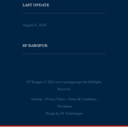
LAST UPDATE
August 9, 2026
SP RANGPUR
SP Rangpur © 2021
www.sprangpur.gov.bd
All Rights
Reserved.
Sitemap
Privacy Policy
Terms & Conditions
Disclaimer
Design by
ZS Technologies