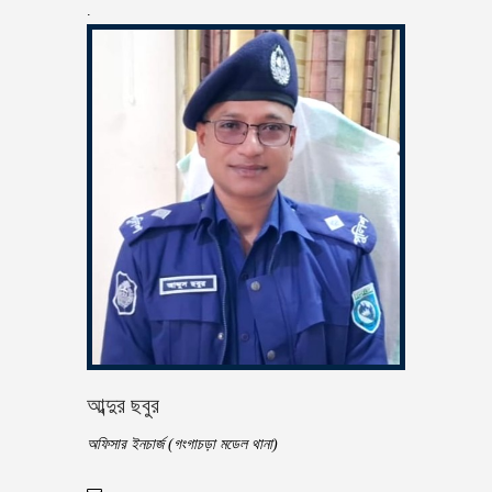
.
আব্দুর ছবুর
অফিসার ইনচার্জ (গংগাচড়া মডেল থানা)