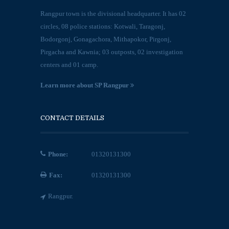
Rangpur town is the divisional headquarter. It has 02
circles, 08 police stations: Kotwali, Taragonj,
Bodorgonj, Gonagachora, Mithapokor, Pirgonj,
Pirgacha and Kawnia; 03 outposts, 02 investigation
centers and 01 camp.
Learn more about SP Rangpur
CONTACT DETAILS
Phone:
01320131300
Fax:
01320131300
Rangpur.