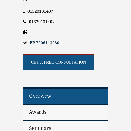
01320131407
01320131407
BP-7906113980
GET A FREE CONSULTATION
Overview
Awards
Seminars