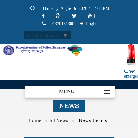
Thursday, August 6, 2026 4:17:08 PM
|
|
|
|
01320131300
Login
Select Language
▼
999
emerge
MENU
NEWS
Home
All News
News Details