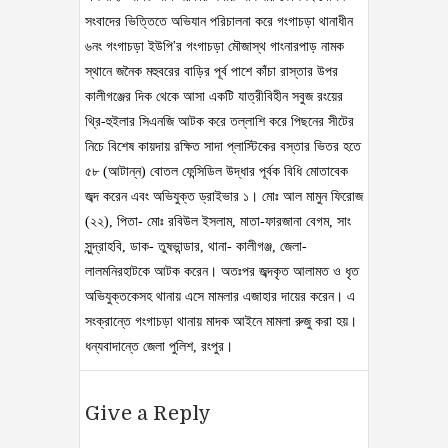
সংবাদের ভিত্তিতে অভিযান পরিচালনা করে গংগাচড়া থানাধীন
৬নং গংগাচড়া ইউপি'র গংগাচড়া মৌজাস্থ গাংনারপাড় নামক
স্থানে জনৈক মহুবরের বাড়ির পূর্ব পাশে কাঁচা রাস্তার উপর
কালীগঞ্জের দিক থেকে আসা একটি যাত্রীবিহীন সবুজ রংয়ের
থ্রি-হুইলার সিএনজি আটক করে তল্লাশি করে পিছনের সীটের
নিচে বিশেষ কায়দায় রক্ষিত সাদা প্লাস্টিকের বস্তার ভিতর হতে
৫৮ (আটান্ন) বোতল ফেন্সিডিল উদ্ধার পূর্বক বিধি মোতাবেক
জব্দ করেন এবং অভিযুক্ত ড্রাইভার ১। মোঃ আল মামুন ফিরোজ
(২২), পিতা- মোঃ রবিউল ইসলাম, মাতা-ফারজানা বেগম, সাং
সুন্দ্রাহবি, ডাক- তুষভান্ডার, থানা- কালীগঞ্জ, জেলা-
লালমনিরহাটকে আটক করেন। অতঃপর জব্দকৃত আলামত ও ধৃত
অভিযুক্তকেসহ থানায় এসে মামলার এজাহার দায়ের করেন। এ
সংক্রান্তে গংগাচড়া থানায় মাদক আইনে মামলা রুজু করা হয়।
ধন্যবাদান্তে জেলা পুলিশ, রংপুর।
Give a Reply