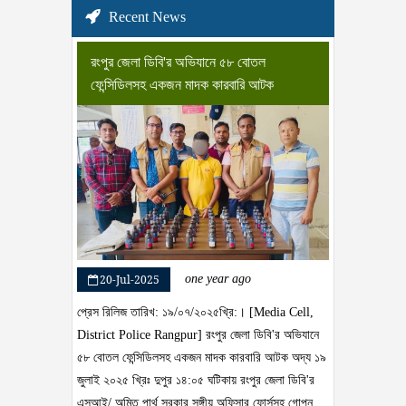
Recent News
রংপুর জেলা ডিবি'র অভিযানে ৫৮ বোতল
ফেন্সিডিলসহ একজন মাদক কারবারি আটক
20-Jul-2025
one year ago
প্রেস রিলিজ তারিখ: ১৯/০৭/২০২৫খ্রি:। [Media Cell,
District Police Rangpur] রংপুর জেলা ডিবি'র অভিযানে
৫৮ বোতল ফেন্সিডিলসহ একজন মাদক কারবারি আটক অদ্য ১৯
জুলাই ২০২৫ খ্রিঃ দুপুর ১৪:০৫ ঘটিকায় রংপুর জেলা ডিবি'র
এসআই/ অমিত পার্থ সরকার সঙ্গীয় অফিসার ফোর্সসহ গোপন