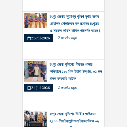
রংপুর জেলার সুযোগ্য পুলিশ সুপার জনাব
মোহাম্মদ মোজাম্মেল হক মহোদয় রংপুরের
এ-সার্কেল অফিস বার্ষিক পরিদর্শন করেন।
21-Jul-2026
2 weeks ago
রংপুর জেলা পুলিশের পীরগঞ্জ থানার
অভিযানে ১১০ পিস ইয়াবা উদ্ধার, ০১ জন
মাদক কারবারি আটক
21-Jul-2026
2 weeks ago
রংপুর জেলা পুলিশের ডিবি'র অভিযানে
২৪০০ পিস ট্যাপেন্টাডল ট্যাবলেটসহ ০২