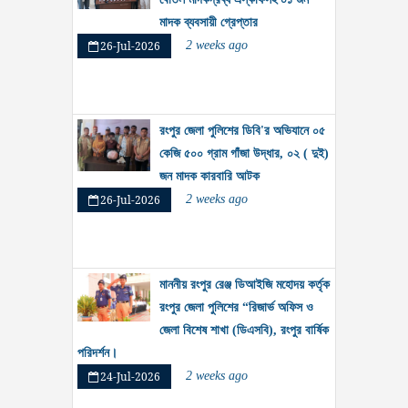
মাদক ব্যবসায়ী গ্রেপ্তার
26-Jul-2026
2 weeks ago
রংপুর জেলা পুলিশের ডিবি'র অভিযানে ০৫
কেজি ৫০০ গ্রাম গাঁজা উদ্ধার, ০২ ( দুই)
জন মাদক কারবারি আটক
26-Jul-2026
2 weeks ago
মাননীয় রংপুর রেঞ্জ ডিআইজি মহোদয় কর্তৃক
রংপুর জেলা পুলিশের “রিজার্ভ অফিস ও
জেলা বিশেষ শাখা (ডিএসবি), রংপুর বার্ষিক
পরিদর্শন।
24-Jul-2026
2 weeks ago