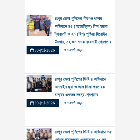
রংপুর জেলা পুলিশের পীরগঞ্জ থানার
অভিযানে ৪৫ (পয়তাল্লিশ) পিস ইয়াবা
ট্যাবলেট ও ২০ (বিশ) পুড়িয়া হিরোইন
উদ্ধার, ০২ জন মাদক ব্যবসায়ী গ্রেপ্তার
30-Jul-2026
a week ago
রংপুর জেলা পুলিশের ডিবি'র অভিযানে
অনলাইন জুয়া ও জাল ভিসা প্রতারক
চক্রের একজন সদস্য গ্রেপ্তার
30-Jul-2026
a week ago
রংপুর জেলা পুলিশের ডিবি'র অভিযানে ৩৫
বোতল মাদকদ্রব্য এস্কাফসহ ০১ জন