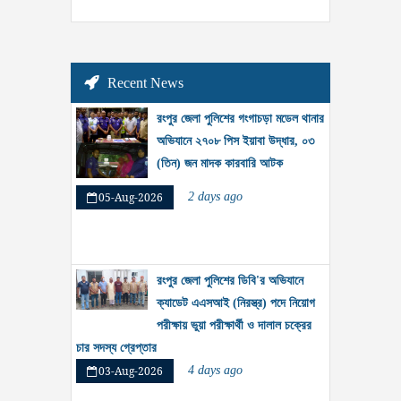
Recent News
রংপুর জেলা পুলিশের গংগাচড়া মডেল থানার
অভিযানে ২৭০৮ পিস ইয়াবা উদ্ধার, ০৩
(তিন) জন মাদক কারবারি আটক
05-Aug-2026
2 days ago
রংপুর জেলা পুলিশের ডিবি'র অভিযানে
ক্যাডেট এএসআই (নিরস্ত্র) পদে নিয়োগ
পরীক্ষায় ভুয়া পরীক্ষার্থী ও দালাল চক্রের
চার সদস্য গ্রেপ্তার
03-Aug-2026
4 days ago